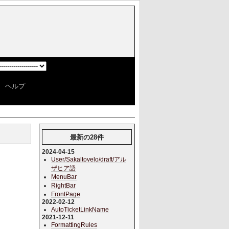
]
|
ヘルプ
]
最新の28件
2024-04-15
User/Sakaltovelo/draft/アル
ザヒア語
MenuBar
RightBar
FrontPage
2022-02-12
AutoTicketLinkName
2021-12-11
FormattingRules