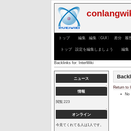
conlangwi
[
トップ
] [
編集
|
編集〔GUI〕
|
差分
|
履
[
トップ
|
設定を編集しましょう
] [
編集
Backlinks for: InterWiki
Backl
ニュース
↑
Return to 
情報
No 
閲覧:223
↑
オンライン
今見てくれてる人は1人です。