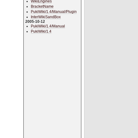
WikiEngines
BracketName
PukiWiki/1.4/Manual/Plugin
InterWikiSandBox
2005-10-12
PukiWiki/1.4/Manual
PukiWiki/1.4