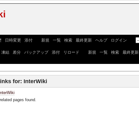
ki
歴
|
日時変更
|
添付
] [
新規
|
一覧
|
検索
|
最終更新
|
ヘルプ
|
ログイン
] [
|
凍結
|
差分
|
バックアップ
|
添付
|
リロード
] [
新規
|
一覧
|
検索
|
最終更新
inks for: InterWiki
InterWiki
related pages found.