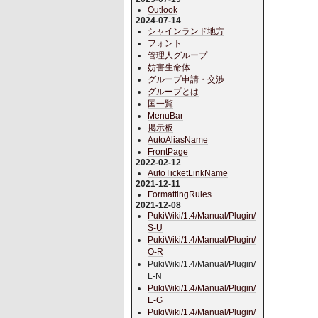
Outlook
2024-07-14
シャインランド地方
フォント
管理人グループ
妨害生命体
グループ申請・交渉
グループとは
国一覧
MenuBar
掲示板
AutoAliasName
FrontPage
2022-02-12
AutoTicketLinkName
2021-12-11
FormattingRules
2021-12-08
PukiWiki/1.4/Manual/Plugin/
S-U
PukiWiki/1.4/Manual/Plugin/
O-R
PukiWiki/1.4/Manual/Plugin/
L-N
PukiWiki/1.4/Manual/Plugin/
E-G
PukiWiki/1.4/Manual/Plugin/