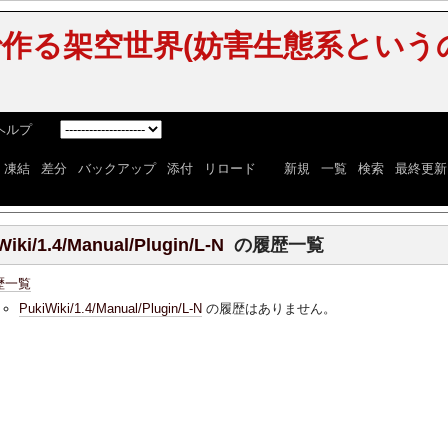
作る架空世界(妨害生態系という
ヘルプ
] [
]
|
凍結
|
差分
|
バックアップ
|
添付
|
リロード
] [
新規
|
一覧
|
検索
|
最終更新
Wiki/1.4/Manual/Plugin/L-N
の履歴一覧
歴一覧
PukiWiki/1.4/Manual/Plugin/L-N
の履歴はありません。