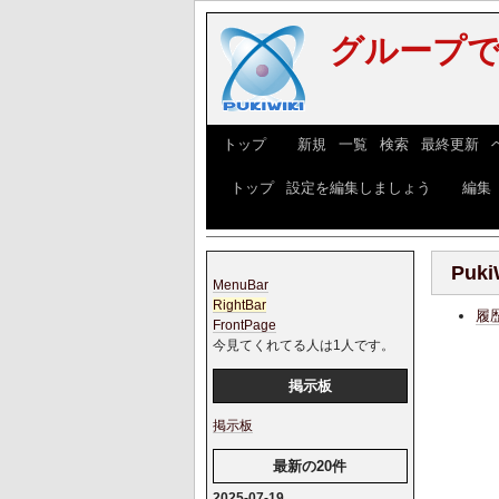
グループで
[
トップ
] [
新規
|
一覧
|
検索
|
最終更新
|
[
トップ
|
設定を編集しましょう
] [
編集
Puki
MenuBar
RightBar
履
FrontPage
今見てくれてる人は1人です。
掲示板
掲示板
最新の20件
2025-07-19