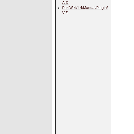
A-D
PukiWiki/1.4/Manual/Plugin/
V-Z