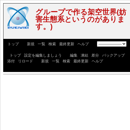
グループで作る架空世界(妨
害生態系というのがありま
す。)
[
トップ
] [
新規
|
一覧
|
検索
|
最終更新
|
ヘルプ
] [
]
[
トップ
|
設定を編集しましょう
] [
編集
|
凍結
|
差分
|
バックアップ
|
添付
|
リロード
] [
新規
|
一覧
|
検索
|
最終更新
|
ヘルプ
]