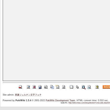
Site admin:
西夏ジュルチン文字フェチ
Powered by
PukiWiki 1.5.4
© 2001-2022
PukiWiki Development Team
. HTML convert time: 0.010 sec.
短縮URL:
http://wikichree.com/GroupWorld/?cmd=s&k=8a203