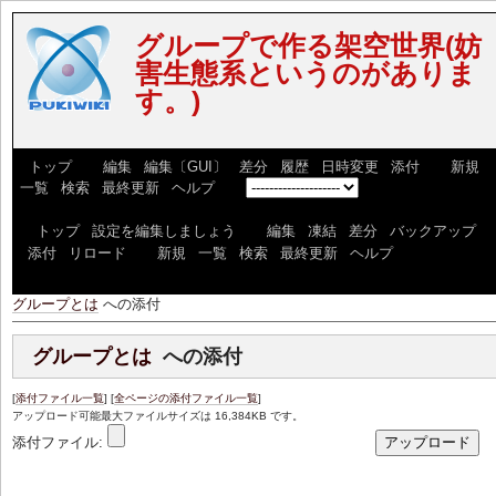
グループで作る架空世界(妨
害生態系というのがありま
す。)
[
トップ
] [
編集
|
編集〔GUI〕
|
差分
|
履歴
|
日時変更
|
添付
] [
新規
|
一覧
|
検索
|
最終更新
|
ヘルプ
] [
]
[
トップ
|
設定を編集しましょう
] [
編集
|
凍結
|
差分
|
バックアップ
|
添付
|
リロード
] [
新規
|
一覧
|
検索
|
最終更新
|
ヘルプ
]
グループとは
への添付
グループとは
への添付
[
添付ファイル一覧
] [
全ページの添付ファイル一覧
]
アップロード可能最大ファイルサイズは 16,384KB です。
添付ファイル: