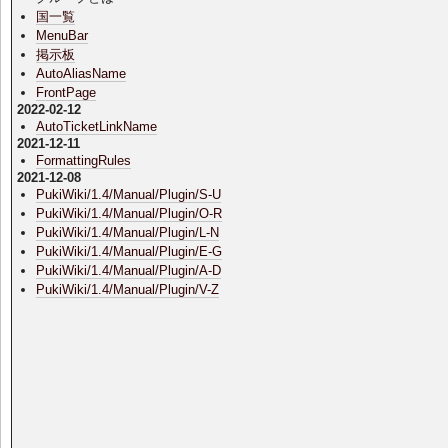
国一覧
MenuBar
掲示板
AutoAliasName
FrontPage
2022-02-12
AutoTicketLinkName
2021-12-11
FormattingRules
2021-12-08
PukiWiki/1.4/Manual/Plugin/S-U
PukiWiki/1.4/Manual/Plugin/O-R
PukiWiki/1.4/Manual/Plugin/L-N
PukiWiki/1.4/Manual/Plugin/E-G
PukiWiki/1.4/Manual/Plugin/A-D
PukiWiki/1.4/Manual/Plugin/V-Z