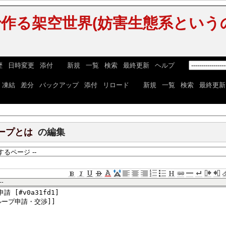
作る架空世界(妨害生態系という
歴
|
日時変更
|
添付
] [
新規
|
一覧
|
検索
|
最終更新
|
ヘルプ
] [
|
凍結
|
差分
|
バックアップ
|
添付
|
リロード
] [
新規
|
一覧
|
検索
|
最終更新
ープとは
の編集