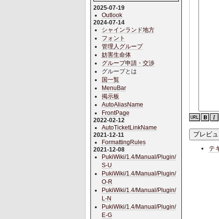
2025-07-19
Outlook
2024-07-14
シャインランド地方
フォント
管理人グループ
妨害生命体
グループ申請・交渉
グループとは
国一覧
MenuBar
掲示板
AutoAliasName
FrontPage
2022-02-12
AutoTicketLinkName
2021-12-11
FormattingRules
テ
2021-12-08
PukiWiki/1.4/Manual/Plugin/
S-U
PukiWiki/1.4/Manual/Plugin/
O-R
PukiWiki/1.4/Manual/Plugin/
L-N
PukiWiki/1.4/Manual/Plugin/
E-G