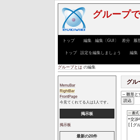
グループで
[
トップ
] [
編集
|
編集〔GUI〕
|
差分
|
履
[
トップ
|
設定を編集しましょう
] [
編集
グループとは
の編集
グル
MenuBar
RightBar
FrontPage
今見てくれてる人は1人です。
掲示板
掲示板
最新の20件