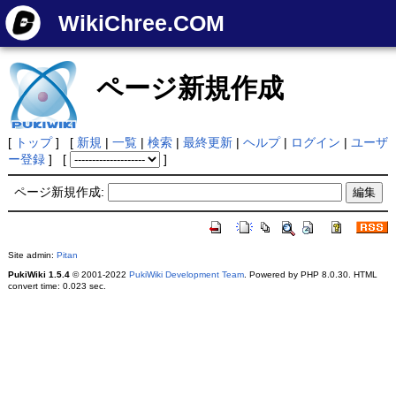
WikiChree.COM
ページ新規作成
[
トップ
] [
新規
|
一覧
|
検索
|
最終更新
|
ヘルプ
|
ログイン
|
ユーザ
ー登録
] [
]
ページ新規作成:
Site admin:
Pitan
PukiWiki 1.5.4
© 2001-2022
PukiWiki Development Team
. Powered by PHP 8.0.30. HTML
convert time: 0.023 sec.