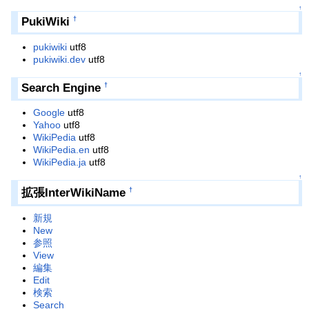
↑
PukiWiki
†
pukiwiki
utf8
pukiwiki.dev
utf8
↑
Search Engine
†
Google
utf8
Yahoo
utf8
WikiPedia
utf8
WikiPedia.en
utf8
WikiPedia.ja
utf8
↑
拡張InterWikiName
†
新規
New
参照
View
編集
Edit
検索
Search