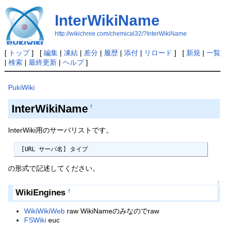
InterWikiName
http://wikichree.com/chemical32/?InterWikiName
[
トップ
] [
編集
|
凍結
|
差分
|
履歴
|
添付
|
リロード
] [
新規
|
一覧
|
検索
|
最終更新
|
ヘルプ
]
PukiWiki
InterWikiName
†
InterWiki用のサーバリストです。
 [URL サーバ名] タイプ
の形式で記述してください。
↑
WikiEngines
†
WikiWikiWeb
raw WikiNameのみなのでraw
FSWiki
euc