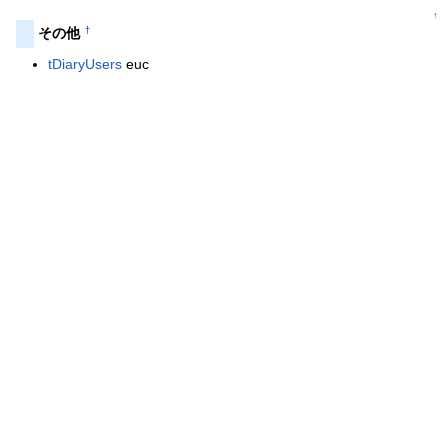
↑
†
その他
tDiaryUsers
euc