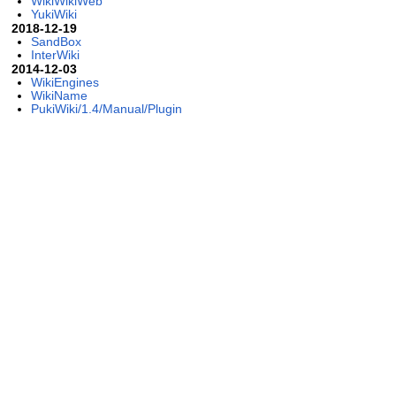
WikiWikiWeb
YukiWiki
2018-12-19
SandBox
InterWiki
2014-12-03
WikiEngines
WikiName
PukiWiki/1.4/Manual/Plugin