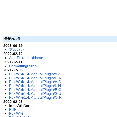
最新の20件
2023-06-19
アルカン
2022-02-12
AutoTicketLinkName
2021-12-11
FormattingRules
2021-12-08
PukiWiki/1.4/Manual/Plugin/V-Z
PukiWiki/1.4/Manual/Plugin/H-K
PukiWiki/1.4/Manual/Plugin/A-D
PukiWiki/1.4/Manual/Plugin/L-N
PukiWiki/1.4/Manual/Plugin/E-G
PukiWiki/1.4/Manual/Plugin/S-U
PukiWiki/1.4/Manual/Plugin/O-R
2020-02-23
InterWikiName
PHP
PukiWiki