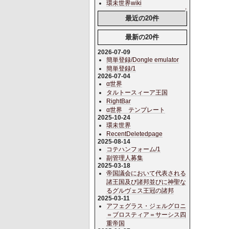
環未世界wiki
↑
最近の20件
最新の20件
2026-07-09
簡単登録/Dongle emulator
簡単登録/1
2026-07-04
α世界
タルトースィーア王国
RightBar
α世界 テンプレート
2025-10-24
環未世界
RecentDeletedpage
2025-08-14
コテハンフォーム/1
副管理人募集
2025-03-18
帝国議会において代表される
諸王国及び諸邦並びに神聖な
るグルヴェス王冠の諸邦
2025-03-11
アフェグラス・ジェルグロニ
＝ブロスティア＝サーシス四
重帝国