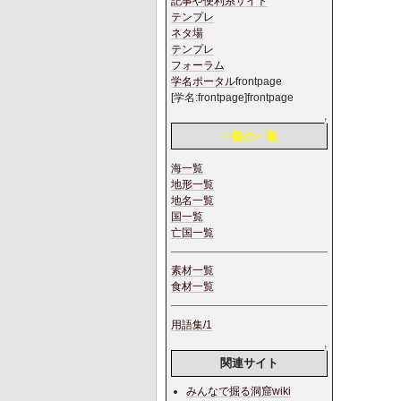
記事や便利系サイト
テンプレ
ネタ場
テンプレ
フォーラム
学名ポータル
frontpage
[学名:frontpage]frontpage
↑
一覧の一覧
海一覧
地形一覧
地名一覧
国一覧
亡国一覧
素材一覧
食材一覧
用語集/1
↑
関連サイト
みんなで掘る洞窟wiki