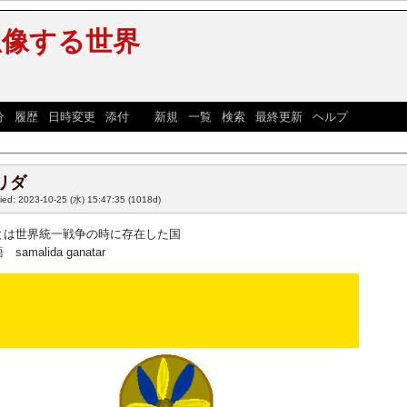
想像する世界
分
|
履歴
|
日時変更
|
添付
] [
新規
|
一覧
|
検索
|
最終更新
|
ヘルプ
]
リダ
fied: 2023-10-25 (水) 15:47:35
(1018d)
とは世界統一戦争の時に存在した国
amalida ganatar