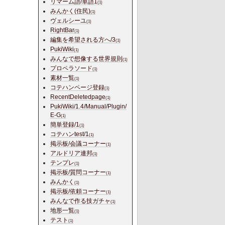
リマーム語/単語1
(1)
みんかく(住民)
(1)
ヴェルシーユ
(1)
RightBar
(1)
編集を希望される方へ/3
(1)
PukiWiki
(1)
みんなで想像する世界規則
(1)
プロペラソード
(1)
素材一覧
(1)
コテハンページ登録
(1)
RecentDeletedpage
(1)
PukiWiki/1.4/Manual/Plugin/
E-G
(1)
簡単登録/1
(1)
コテハンtest/1
(1)
掲示板/会議コーナー
(1)
アルドリア連邦
(1)
テンプレ
(1)
掲示板/質問コーナー
(1)
みんかく
(1)
掲示板/依頼コーナー
(1)
みんなで作る技ガチャ
(1)
地形一覧
(1)
テスト
(1)