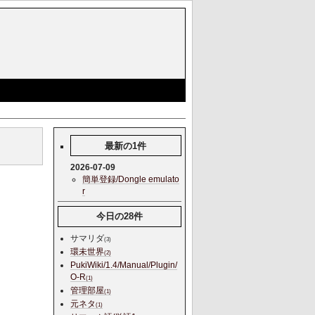
最新の1件
2026-07-09
簡単登録/Dongle emulato
r
今日の28件
サマリダ
(3)
環未世界
(2)
PukiWiki/1.4/Manual/Plugin/
O-R
(1)
管理部屋
(1)
元ネタ
(1)