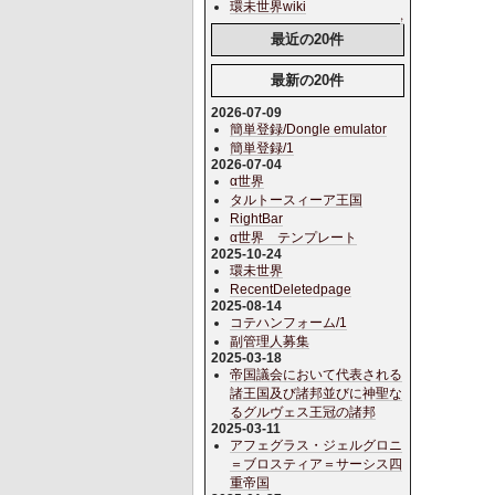
環未世界wiki
↑
最近の20件
最新の20件
2026-07-09
簡単登録/Dongle emulator
簡単登録/1
2026-07-04
α世界
タルトースィーア王国
RightBar
α世界 テンプレート
2025-10-24
環未世界
RecentDeletedpage
2025-08-14
コテハンフォーム/1
副管理人募集
2025-03-18
帝国議会において代表される
諸王国及び諸邦並びに神聖な
るグルヴェス王冠の諸邦
2025-03-11
アフェグラス・ジェルグロニ
＝ブロスティア＝サーシス四
重帝国