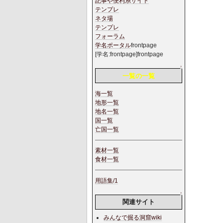
記事や便利系サイト
テンプレ
ネタ場
テンプレ
フォーラム
学名ポータル
frontpage
[学名:frontpage]frontpage
↑
一覧の一覧
海一覧
地形一覧
地名一覧
国一覧
亡国一覧
素材一覧
食材一覧
用語集/1
↑
関連サイト
みんなで掘る洞窟wiki