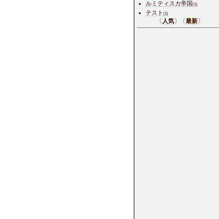
ルミティスカ帝国
(1)
テスト
(1)
〔
人気
〕〔
最新
〕