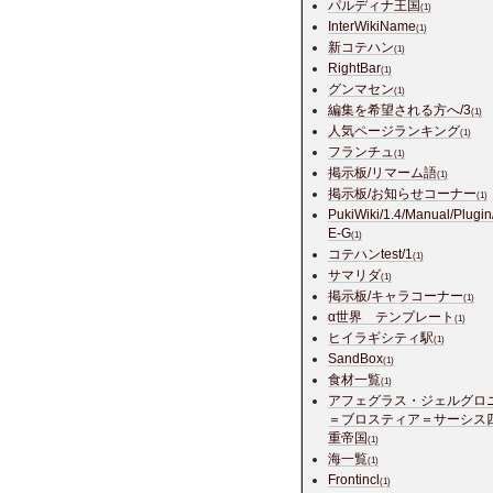
パルディナ王国
(1)
InterWikiName
(1)
新コテハン
(1)
RightBar
(1)
グンマセン
(1)
編集を希望される方へ/3
(1)
人気ページランキング
(1)
フランチュ
(1)
掲示板/リマーム語
(1)
掲示板/お知らせコーナー
(1)
PukiWiki/1.4/Manual/Plugin
E-G
(1)
コテハンtest/1
(1)
サマリダ
(1)
掲示板/キャラコーナー
(1)
α世界 テンプレート
(1)
ヒイラギシティ駅
(1)
SandBox
(1)
食材一覧
(1)
アフェグラス・ジェルグロ
＝ブロスティア＝サーシス
重帝国
(1)
海一覧
(1)
Frontincl
(1)