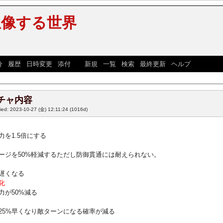
想像する世界
分
|
履歴
|
日時変更
|
添付
] [
新規
|
一覧
|
検索
|
最終更新
|
ヘルプ
]
チャ内容
fied: 2023-10-27 (金) 12:11:24
(1016d)
力を1.5倍にする
ージを50%軽減するただし防御貫通には耐えられない。
遅くなる
化
力が50%減る
25%早くなり敵ターンになる確率が減る