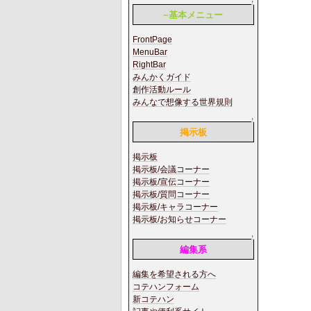
↑
~基本メニュー
FrontPage
MenuBar
RightBar
みんかくガイド
創作活動ルール
みんなで想像する世界規則
↑
掲示板
掲示板
掲示板/会議コーナー
掲示板/宣伝コーナー
掲示板/質問コーナー
掲示板/キャラコーナー
掲示板/お知らせコーナー
↑
編集系
編集を希望される方へ
コテハンフォーム
新コテハン