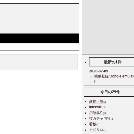
最新の1件
2026-07-09
簡単登録/Dongle emulat
r
今日の29件
建物一覧
(2)
Interwiki
(2)
用語集/1
(2)
技ガチャ内容
(2)
看板
(1)
モジリロ
(1)