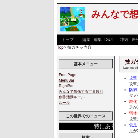
みんなで
[
トップ
] [
編集
|
編集〔GUI〕
|
凍結
|
差
Top
>
技ガチャ内容
技ガ
基本メニュー
Last-modi
FrontPage
攻撃
MenuBar
攻撃
RightBar
防御
みんなで想像する世界規則
ダメ
創作活動ルール
鈍化
ルール
足が
↑
弱体
この世界でのニュース
攻撃
俊足
特にありません。
足が
↑
検索