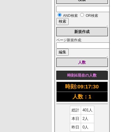
AND検索
OR検索
↑
新規作成
ページ新規作成:
↑
人数
↑
時刻&現在の人数
時刻:
09:17:31
人数：1
総計
401人
本日
2人
昨日
0人