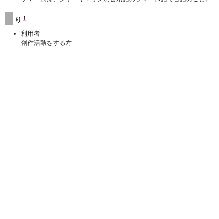
†
り
利用者
創作活動をする方