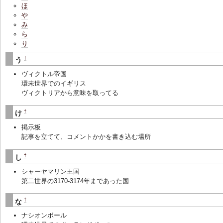
ほ
や
み
ら
り
†
う
ヴィクトル帝国
環未世界でのイギリス
ヴィクトリアから意味を取ってる
†
け
掲示板
記事を立てて、コメントかかを書き込む場所
†
し
シャーヤマリン王国
第二世界の3170-3174年まであった国
†
な
ナシオンボール