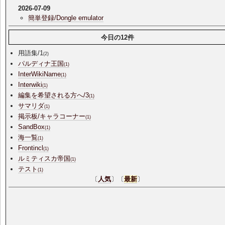
2026-07-09
簡単登録/Dongle emulator
今日の12件
用語集/1
(2)
パルディナ王国
(1)
InterWikiName
(1)
Interwiki
(1)
編集を希望される方へ/3
(1)
サマリダ
(1)
掲示板/キャラコーナー
(1)
SandBox
(1)
海一覧
(1)
Frontincl
(1)
ルミティスカ帝国
(1)
テスト
(1)
〔
人気
〕〔
最新
〕