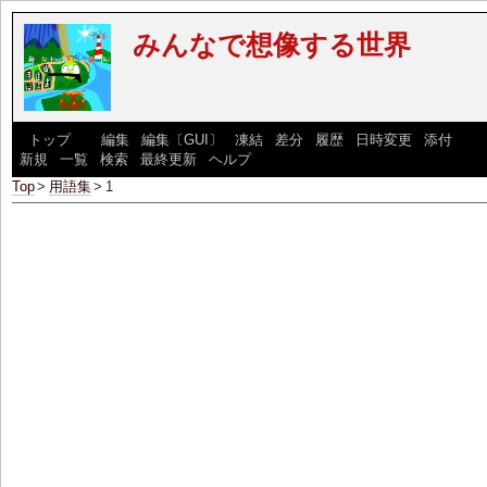
みんなで想像する世界
[
トップ
] [
編集
|
編集〔GUI〕
|
凍結
|
差分
|
履歴
|
日時変更
|
添付
] [
新規
|
一覧
|
検索
|
最終更新
|
ヘルプ
]
Top
>
用語集
>
1