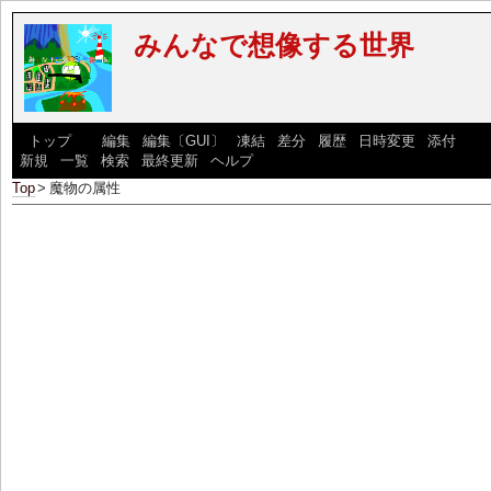
みんなで想像する世界
[
トップ
] [
編集
|
編集〔GUI〕
|
凍結
|
差分
|
履歴
|
日時変更
|
添付
] [
新規
|
一覧
|
検索
|
最終更新
|
ヘルプ
]
Top
>
魔物の属性