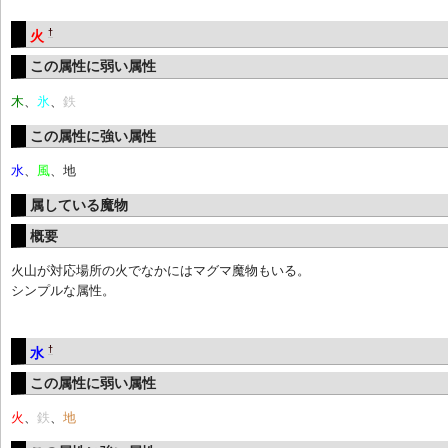
†
火
この属性に弱い属性
木
、
氷
、
鉄
この属性に強い属性
水
、
風
、地
属している魔物
概要
火山が対応場所の火でなかにはマグマ魔物もいる。
シンプルな属性。
†
水
この属性に弱い属性
火
、
鉄
、
地