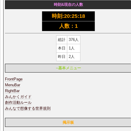
時刻&現在の人数
時刻:
20:25:18
人数：1
総計
376人
本日
1人
昨日
2人
~基本メニュー
FrontPage
MenuBar
RightBar
みんかくガイド
創作活動ルール
みんなで想像する世界規則
掲示板