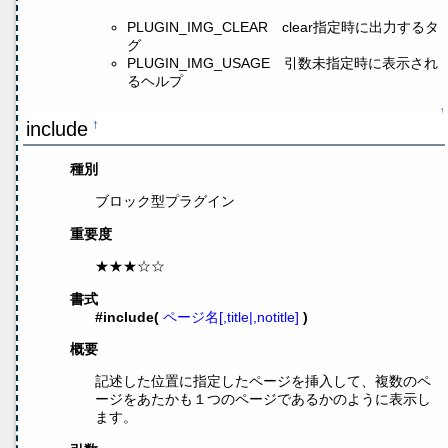
PLUGIN_IMG_CLEAR clear指定時に出力するタ
グ
PLUGIN_IMG_USAGE 引数未指定時に表示され
るヘルプ
↑
include
†
種別
ブロック型プラグイン
重要度
★★★☆☆
書式
#include(
ページ名[,title|,notitle]
)
概要
記述した位置に指定したページを挿入して、複数のペ
ージをあたかも１つのページであるかのように表示し
ます。