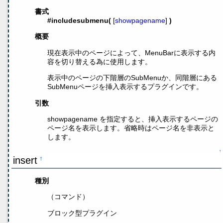
書式
#includesubmenu(
[
showpagename
]
)
概要
現在表示中のページによって、MenuBarに表示する内
容を切り替える為に使用します。
表示中のページの下階層のSubMenuか、同階層にある
SubMenuページを挿入表示するプラグインです。
引数
showpagename を指定すると、挿入表示するページの
ページ名を表示します。省略時はページ名を非表示と
します。
↑
insert
†
種別
（コマンド）
ブロック型プラグイン