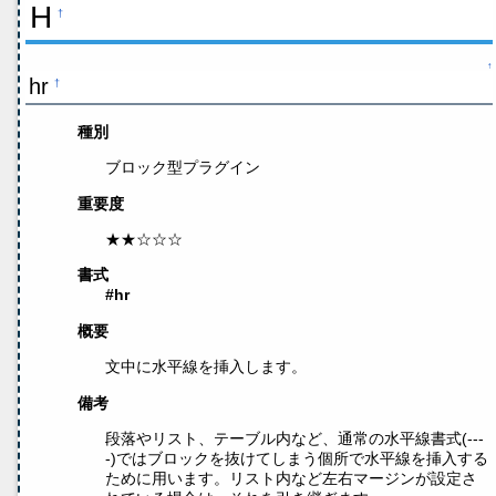
H
†
↑
hr
†
種別
ブロック型プラグイン
重要度
★★☆☆☆
書式
#hr
概要
文中に水平線を挿入します。
備考
段落やリスト、テーブル内など、通常の水平線書式(---
-)ではブロックを抜けてしまう個所で水平線を挿入する
ために用います。リスト内など左右マージンが設定さ