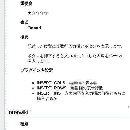
重要度
★☆☆☆☆
書式
#insert
概要
記述した位置に複数行入力欄とボタンを表示します。
ボタンを押下すると入力欄に入力した内容をページに
挿入します。
プラグイン内設定
INSERT_COLS 編集欄の表示幅
INSERT_ROWS 編集欄の表示行数
INSERT_INS 入力内容を入力欄の前後どちらに
挿入するか
↑
interwiki
†
種別