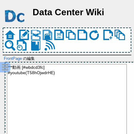
Data Center Wiki
FrontPage
の編集