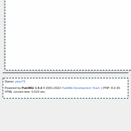
Owner:
pitan76
Powered by
PukiWiki 1.5.4
© 2001-2022
PukiWiki Development Team
| PHP: 8.0.30.
HTML convert time: 0.015 sec.