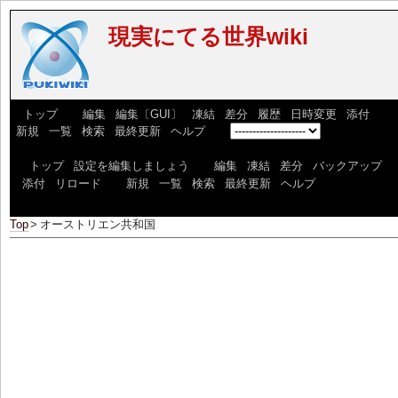
現実にてる世界wiki
[
トップ
] [
編集
|
編集〔GUI〕
|
凍結
|
差分
|
履歴
|
日時変更
|
添付
] [
新規
|
一覧
|
検索
|
最終更新
|
ヘルプ
] [
]
[
トップ
|
設定を編集しましょう
] [
編集
|
凍結
|
差分
|
バックアップ
|
添付
|
リロード
] [
新規
|
一覧
|
検索
|
最終更新
|
ヘルプ
]
Top
>
オーストリエン共和国