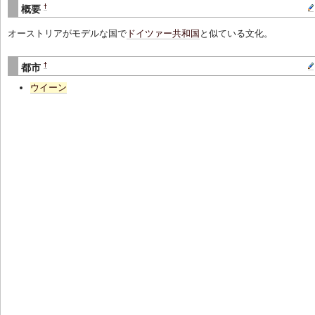
†
概要
オーストリアがモデルな国で
ドイツァー共和国
と似ている文化。
†
都市
ウイーン