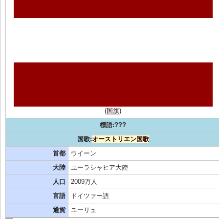
(
国旗
)
標語:???
国歌:
オーストリエン国歌
首都
ウイーン
大陸
ユーラシャヒア大陸
人口
2009万人
言語
ドイツァー語
通貨
ユーリュ