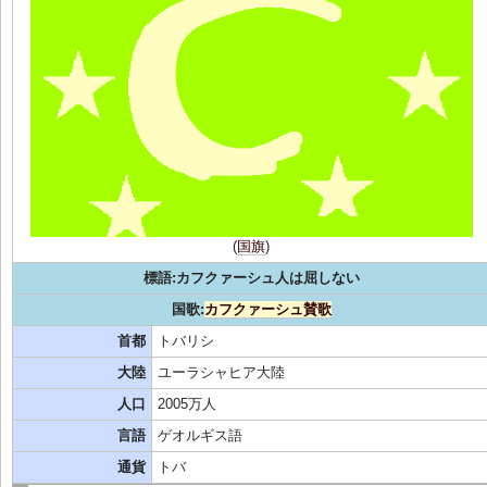
(
国旗
)
標語:カフクァーシュ人は屈しない
国歌:
カフクァーシュ賛歌
首都
トバリシ
大陸
ユーラシャヒア大陸
人口
2005万人
言語
ゲオルギス語
通貨
トバ