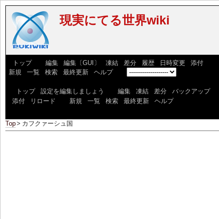
現実にてる世界wiki
[
トップ
] [
編集
|
編集〔GUI〕
|
凍結
|
差分
|
履歴
|
日時変更
|
添付
] [
新規
|
一覧
|
検索
|
最終更新
|
ヘルプ
] [
]
[
トップ
|
設定を編集しましょう
] [
編集
|
凍結
|
差分
|
バックアップ
|
添付
|
リロード
] [
新規
|
一覧
|
検索
|
最終更新
|
ヘルプ
]
Top
>
カフクァーシュ国