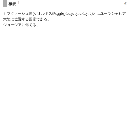
†
概要
カフクァーシュ国(ゲオルギス語:კუნტრიკი გიორგის)とはユーラシャヒア
大陸に位置する国家である。
ジョージアに似てる。