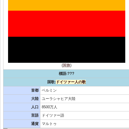
(
国旗
)
標語:???
国歌:
ドイツァー人の歌
首都
ベルミン
大陸
ユーラシャヒア大陸
人口
8500万人
言語
ドイツァー語
通貨
マルトゥ