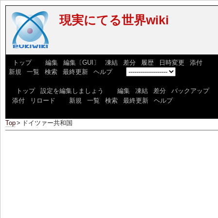
現実にてる世界wiki
[
トップ
] [
編集
|
編集〔GUI〕
|
凍結
|
差分
|
履歴
|
日時変更
|
添付
] [
新規
|
一覧
|
検索
|
最終更新
|
ヘルプ
] [
]
[
トップ
|
設定を編集しましょう
] [
編集
|
凍結
|
差分
|
バックアップ
|
添付
|
リロード
] [
新規
|
一覧
|
検索
|
最終更新
|
ヘルプ
]
Top
>
ドイツァー共和国