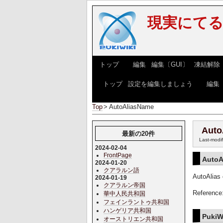
現実にてる世
[
トップ
] [
編集
|
編集〔GUI〕
|
凍結解除
[
トップ
|
設定を編集しましょう
] [
編集
Top
>
AutoAliasName
Auto
最新の20件
Last-modi
2024-02-04
FrontPage
AutoA
2024-01-20
クアラルン語
AutoAlias 
2024-01-19
クアラルン帝国
Reference
華中人民共和国
フェインラントゥ共和国
ハンゲリア共和国
PukiW
オーストリエン共和国