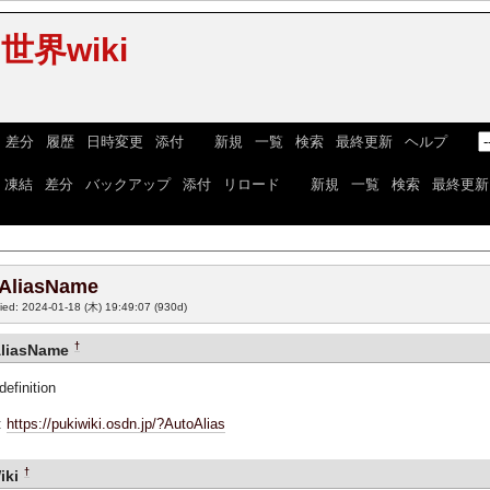
界wiki
|
差分
|
履歴
|
日時変更
|
添付
] [
新規
|
一覧
|
検索
|
最終更新
|
ヘルプ
] [
|
凍結
|
差分
|
バックアップ
|
添付
|
リロード
] [
新規
|
一覧
|
検索
|
最終更新
AliasName
fied: 2024-01-18 (木) 19:49:07
(930d)
†
liasName
definition
:
https://pukiwiki.osdn.jp/?AutoAlias
†
iki