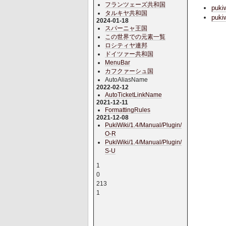
フランツェーズ共和国
pukiw
タルキヤ共和国
puki
2024-01-18
スパーニャ王国
この世界での元素一覧
ロシティヤ連邦
ドイツァー共和国
MenuBar
カフクァーシュ国
AutoAliasName
2022-02-12
AutoTicketLinkName
2021-12-11
FormattingRules
2021-12-08
PukiWiki/1.4/Manual/Plugin/
O-R
PukiWiki/1.4/Manual/Plugin/
S-U
1
0
213
1