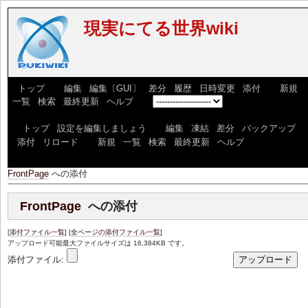
現実にてる世界wiki
[
トップ
] [
編集
|
編集〔GUI〕
|
差分
|
履歴
|
日時変更
|
添付
] [
新規
|
一覧
|
検索
|
最終更新
|
ヘルプ
] [
]
[
トップ
|
設定を編集しましょう
] [
編集
|
凍結
|
差分
|
バックアップ
|
添付
|
リロード
] [
新規
|
一覧
|
検索
|
最終更新
|
ヘルプ
]
FrontPage
への添付
FrontPage
への添付
[
添付ファイル一覧
] [
全ページの添付ファイル一覧
]
アップロード可能最大ファイルサイズは 16,384KB です。
添付ファイル: