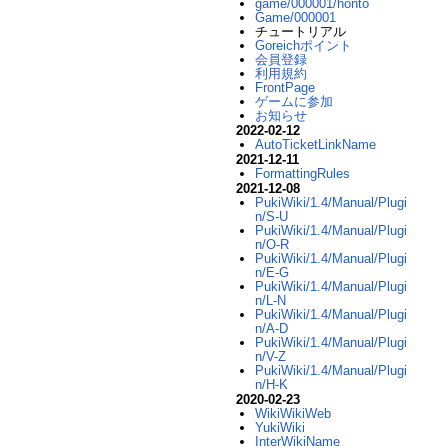
game/000001/honto
Game/000001
チュートリアル
Goreichポイント
会員登録
利用規約
FrontPage
ゲームに参加
お知らせ
2022-02-12
AutoTicketLinkName
2021-12-11
FormattingRules
2021-12-08
PukiWiki/1.4/Manual/Plugi
n/S-U
PukiWiki/1.4/Manual/Plugi
n/O-R
PukiWiki/1.4/Manual/Plugi
n/E-G
PukiWiki/1.4/Manual/Plugi
n/L-N
PukiWiki/1.4/Manual/Plugi
n/A-D
PukiWiki/1.4/Manual/Plugi
n/V-Z
PukiWiki/1.4/Manual/Plugi
n/H-K
2020-02-23
WikiWikiWeb
YukiWiki
InterWikiName