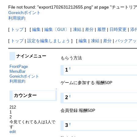
File not found: "export1702631212655.png" at page "チュートリ
Goreichポイント
利用規約
[
トップ
] [
編集
|
編集〔GUI〕
|
凍結
|
差分
|
履歴
|
日時変更
|
添
[
トップ
|
設定を編集しましょう
] [
編集
|
凍結
|
差分
|
バックアッ
ナインメニュー
もらう方法
FrontPage
1
†
MenuBar
Goreichポイント
利用規約
ゲームに参加する:報酬50P
↑
カウンター
2
†
212
会員登録:報酬50P
1
2
今見てくれてる人は1人で
3
†
す
edit