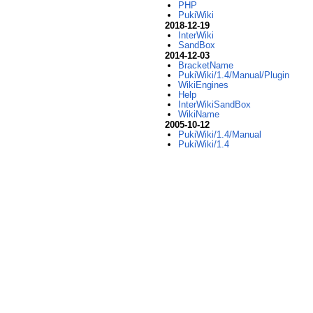
PHP
PukiWiki
2018-12-19
InterWiki
SandBox
2014-12-03
BracketName
PukiWiki/1.4/Manual/Plugin
WikiEngines
Help
InterWikiSandBox
WikiName
2005-10-12
PukiWiki/1.4/Manual
PukiWiki/1.4