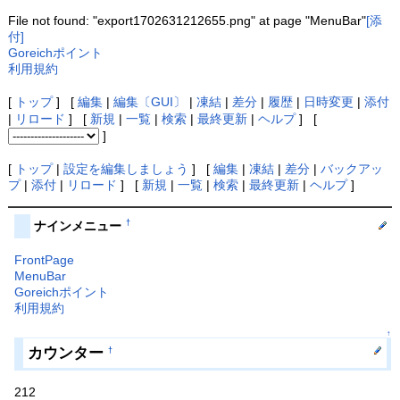
File not found: "export1702631212655.png" at page "MenuBar"
[添
付]
Goreichポイント
利用規約
[
トップ
] [
編集
|
編集〔GUI〕
|
凍結
|
差分
|
履歴
|
日時変更
|
添付
|
リロード
] [
新規
|
一覧
|
検索
|
最終更新
|
ヘルプ
] [
]
[
トップ
|
設定を編集しましょう
] [
編集
|
凍結
|
差分
|
バックアッ
プ
|
添付
|
リロード
] [
新規
|
一覧
|
検索
|
最終更新
|
ヘルプ
]
†
ナインメニュー
FrontPage
MenuBar
Goreichポイント
利用規約
↑
カウンター
†
212