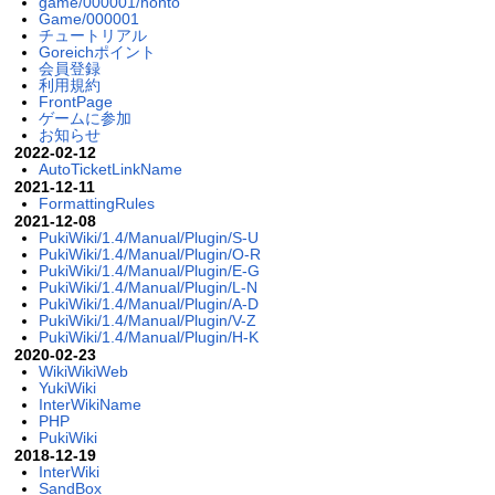
game/000001/honto
Game/000001
チュートリアル
Goreichポイント
会員登録
利用規約
FrontPage
ゲームに参加
お知らせ
2022-02-12
AutoTicketLinkName
2021-12-11
FormattingRules
2021-12-08
PukiWiki/1.4/Manual/Plugin/S-U
PukiWiki/1.4/Manual/Plugin/O-R
PukiWiki/1.4/Manual/Plugin/E-G
PukiWiki/1.4/Manual/Plugin/L-N
PukiWiki/1.4/Manual/Plugin/A-D
PukiWiki/1.4/Manual/Plugin/V-Z
PukiWiki/1.4/Manual/Plugin/H-K
2020-02-23
WikiWikiWeb
YukiWiki
InterWikiName
PHP
PukiWiki
2018-12-19
InterWiki
SandBox