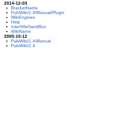
2014-12-03
BracketName
PukiWiki/1.4/Manual/Plugin
WikiEngines
Help
InterWikiSandBox
WikiName
2005-10-12
PukiWiki/1.4/Manual
PukiWiki/1.4