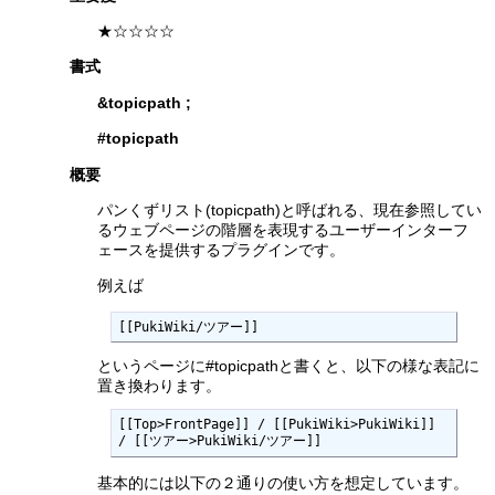
★☆☆☆☆
書式
&topicpath
;
#topicpath
概要
パンくずリスト(topicpath)と呼ばれる、現在参照してい
るウェブページの階層を表現するユーザーインターフ
ェースを提供するプラグインです。
例えば
[[PukiWiki/ツアー]]
というページに#topicpathと書くと、以下の様な表記に
置き換わります。
[[Top>FrontPage]] / [[PukiWiki>PukiWiki]] 
/ [[ツアー>PukiWiki/ツアー]]
基本的には以下の２通りの使い方を想定しています。