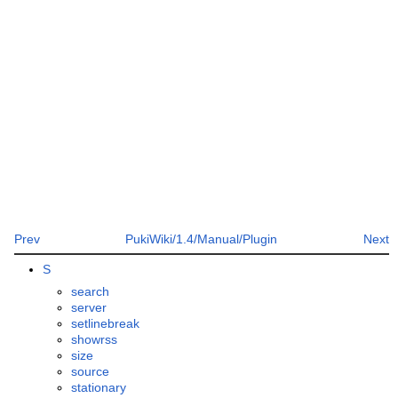
Prev
PukiWiki/1.4/Manual/Plugin
Next
S
search
server
setlinebreak
showrss
size
source
stationary