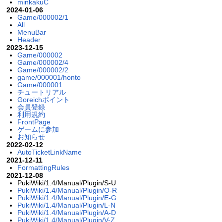
minkakuC
2024-01-06
Game/000002/1
All
MenuBar
Header
2023-12-15
Game/000002
Game/000002/4
Game/000002/2
game/000001/honto
Game/000001
チュートリアル
Goreichポイント
会員登録
利用規約
FrontPage
ゲームに参加
お知らせ
2022-02-12
AutoTicketLinkName
2021-12-11
FormattingRules
2021-12-08
PukiWiki/1.4/Manual/Plugin/S-U
PukiWiki/1.4/Manual/Plugin/O-R
PukiWiki/1.4/Manual/Plugin/E-G
PukiWiki/1.4/Manual/Plugin/L-N
PukiWiki/1.4/Manual/Plugin/A-D
PukiWiki/1.4/Manual/Plugin/V-Z