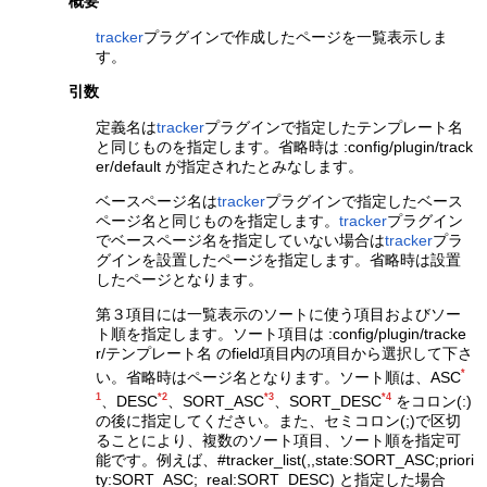
概要
tracker
プラグインで作成したページを一覧表示しま
す。
引数
定義名は
tracker
プラグインで指定したテンプレート名
と同じものを指定します。省略時は :config/plugin/track
er/default が指定されたとみなします。
ベースページ名は
tracker
プラグインで指定したベース
ページ名と同じものを指定します。
tracker
プラグイン
でベースページ名を指定していない場合は
tracker
プラ
グインを設置したページを指定します。省略時は設置
したページとなります。
第３項目には一覧表示のソートに使う項目およびソー
ト順を指定します。ソート項目は :config/plugin/tracke
r/テンプレート名 のfield項目内の項目から選択して下さ
*
い。省略時はページ名となります。ソート順は、ASC
1
*2
*3
*4
、DESC
、SORT_ASC
、SORT_DESC
をコロン(:)
の後に指定してください。また、セミコロン(;)で区切
ることにより、複数のソート項目、ソート順を指定可
能です。例えば、#tracker_list(,,state:SORT_ASC;priori
ty:SORT_ASC;_real:SORT_DESC) と指定した場合