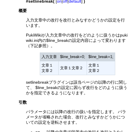
#setlinebreak(
[
on
|
off
|
default
]
)
概要
入力文章中の改行を改行とみなすかどうかの設定を行
います。
PukiWikiが入力文章中の改行をどのように扱うかはpuki
wiki.ini内の$line_breakの設定内容によって変わります
（下記参照）。
入力文章
$line_break=0;
$line_break=1;
文章１
文章１
文章１文章２
文章２
文章２
setlinebreakプラグインは該当ページの以降の行に関し
て、 $line_breakの設定に因らず改行をどのように扱う
かを指定できるようになります。
引数
パラメータには以降の改行の扱いを指定します。 パラ
メータが省略された場合、改行とみなすかどうかにつ
いての設定を逆転させます。
on － 以降の文章で段落内の改行を改行とみなし