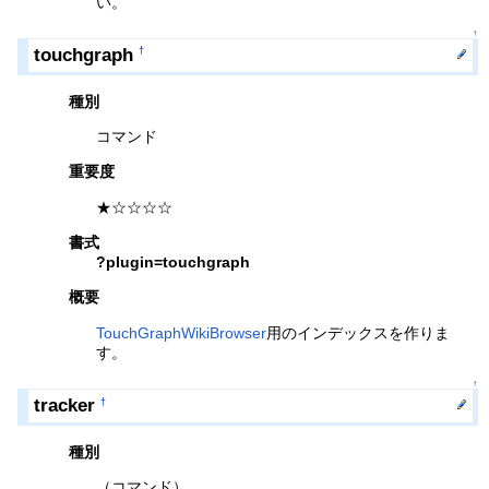
い。
↑
touchgraph
†
種別
コマンド
重要度
★☆☆☆☆
書式
?plugin=touchgraph
概要
TouchGraphWikiBrowser
用のインデックスを作りま
す。
↑
tracker
†
種別
（コマンド）