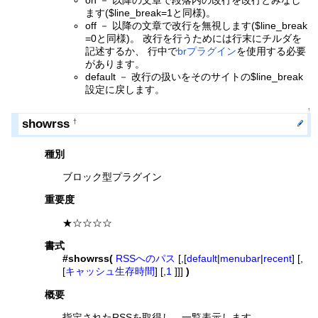
ます($line_break=1と同様)。
off － 以降の文章で改行を無視します($line_break
=0と同様)。 改行を行うためには行末にチルダを
記述するか、 行中で
brプラグイン
を使用する必要
があります。
default － 改行の扱いをそのサイトの$line_break
設定に戻します。
↑
showrss
†
種別
ブロック型プラグイン
重要度
★☆☆☆☆
書式
#showrss(
RSSへのパス
[,[
default
|
menubar
|
recent
] [,
[
キャッシュ生存時間
] [,
1
]]]
)
概要
指定されたRSSを取得し、一覧表示します。