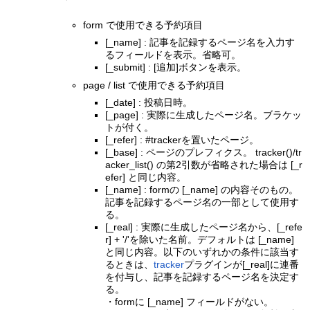
form で使用できる予約項目
[_name] : 記事を記録するページ名を入力す
るフィールドを表示。省略可。
[_submit] : [追加]ボタンを表示。
page / list で使用できる予約項目
[_date] : 投稿日時。
[_page] : 実際に生成したページ名。ブラケッ
トが付く。
[_refer] : #trackerを置いたページ。
[_base] : ページのプレフィクス。 tracker()/tr
acker_list() の第2引数が省略された場合は [_r
efer] と同じ内容。
[_name] : formの [_name] の内容そのもの。
記事を記録するページ名の一部として使用す
る。
[_real] : 実際に生成したページ名から、[_refe
r] + '/'を除いた名前。デフォルトは [_name]
と同じ内容。以下のいずれかの条件に該当す
るときは、
tracker
プラグインが[_real]に連番
を付与し、記事を記録するページ名を決定す
る。
・formに [_name] フィールドがない。