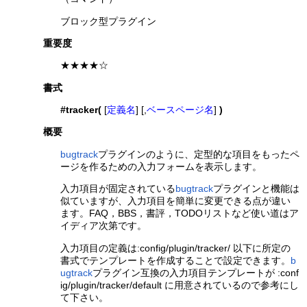
ブロック型プラグイン
重要度
★★★★☆
書式
#tracker(
[
定義名
] [,
ベースページ名
]
)
概要
bugtrack
プラグインのように、定型的な項目をもったペ
ージを作るための入力フォームを表示します。
入力項目が固定されている
bugtrack
プラグインと機能は
似ていますが、入力項目を簡単に変更できる点が違い
ます。FAQ，BBS，書評，TODOリストなど使い道はア
イディア次第です。
入力項目の定義は:config/plugin/tracker/ 以下に所定の
書式でテンプレートを作成することで設定できます。
b
ugtrack
プラグイン互換の入力項目テンプレートが :conf
ig/plugin/tracker/default に用意されているので参考にし
て下さい。