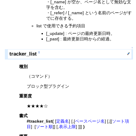
・[_name] が空か、ページ名として無効な文
字を含む。
・[_refer] / [_name] という名前のページがす
でに存在する。
list で使用できる予約項目
[_update] : ページの最終更新日時。
[_past] : 最終更新日時からの経過。
↑
tracker_list
†
種別
（コマンド）
ブロック型プラグイン
重要度
★★★★☆
書式
#tracker_list(
[
定義名
] [,[
ベースページ名
] [,[[
ソート項
目
] :[
ソート順
]] [,
表示上限
] ]]]
)