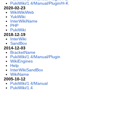
PukiWiki/1.4/Manual/Plugin/H-K
2020-02-23
WikiWikiWeb
YukiWiki
InterWikiName
PHP
PukiWiki
2018-12-19
InterWiki
SandBox
2014-12-03
BracketName
PukiWiki/1.4/Manual/Plugin
WikiEngines
Help
InterWikiSandBox
WikiName
2005-10-12
PukiWiki/1.4/Manual
PukiWiki/1.4