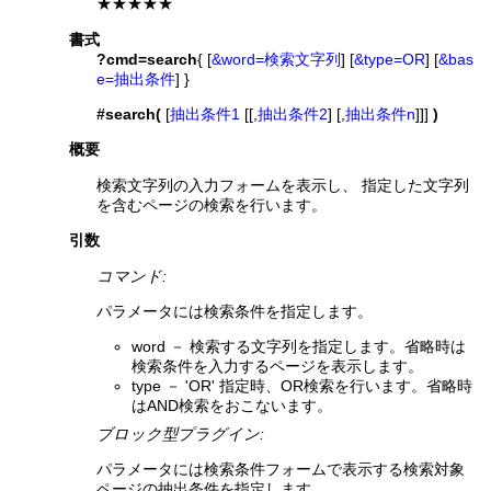
★★★★★
書式
?cmd=search
{ [
&word=検索文字列
] [
&type=OR
] [
&bas
e=抽出条件
] }
#search(
[
抽出条件1
[[,
抽出条件2
] [,
抽出条件n
]]]
)
概要
検索文字列の入力フォームを表示し、 指定した文字列
を含むページの検索を行います。
引数
コマンド:
パラメータには検索条件を指定します。
word － 検索する文字列を指定します。省略時は
検索条件を入力するページを表示します。
type － 'OR' 指定時、OR検索を行います。省略時
はAND検索をおこないます。
ブロック型プラグイン:
パラメータには検索条件フォームで表示する検索対象
ページの抽出条件を指定します。