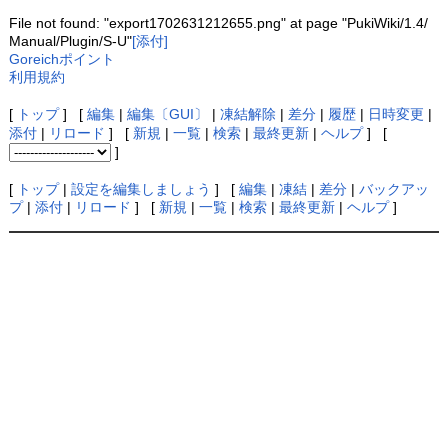
File not found: "export1702631212655.png" at page "PukiWiki/1.4/
Manual/Plugin/S-U"
[添付]
Goreichポイント
利用規約
[
トップ
] [
編集
|
編集〔GUI〕
|
凍結解除
|
差分
|
履歴
|
日時変更
|
添付
|
リロード
] [
新規
|
一覧
|
検索
|
最終更新
|
ヘルプ
] [
]
[
トップ
|
設定を編集しましょう
] [
編集
|
凍結
|
差分
|
バックアッ
プ
|
添付
|
リロード
] [
新規
|
一覧
|
検索
|
最終更新
|
ヘルプ
]