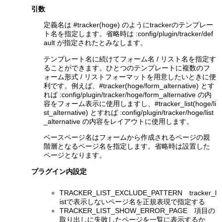
引数
定義名は #tracker(hoge) のようにtrackerのテンプレー
ト名を指定します。省略時は :config/plugin/tracker/def
ault が指定されたとみなします。
テンプレート名に続けてフォーム名 / リスト名を指定す
ることができます。ひとつのテンプレートに複数のフ
ォーム形式 / リストフォーマットを用意したいときに便
利です。例えば、#tracker(hoge/form_alternative) とす
れば :config/plugin/tracker/hoge/form_alternative の内
容をフォーム表示に使用しますし、#tracker_list(hoge/li
st_alternative) とすれば :config/plugin/tracker/hoge/list
_alternative の内容をレイアウトに使用します。
ベースページ名はフォームから作成されるページの親
階層となるページ名を指定します。省略時は設置した
ページとなります。
プラグイン内設定
TRACKER_LIST_EXCLUDE_PATTERN tracker_l
istで表示しないページ名を正規表現で指定する
TRACKER_LIST_SHOW_ERROR_PAGE 項目の
取り出しに失敗したページを一覧に表示するか