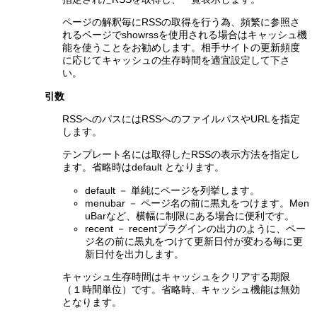
ページの解釈毎にRSSの取得を行う為、頻繁に参照さ
れるページでshowrssを使用される場合はキャッシュ機
能を使うことをお勧めします。相手サイトの更新頻度
に応じてキャッシュの生存時間を適宜設定して下さ
い。
引数
RSSへのパスにはRSSへのファイルパスやURLを指定
します。
テンプレート名には取得したRSSの表示方法を指定し
ます。省略時はdefault となります。
default － 単純にページを列挙します。
menubar － ページ名の前に黒丸をつけます。Men
uBarなど、横幅に制限にある場合に便利です。
recent － recentプラグインの出力のように、ペー
ジ名の前に黒丸をつけて更新日付が変わる毎に更
新日付を出力します。
キャッシュ生存時間はキャッシュをクリアする期限
（１時間単位）です。省略時、キャッシュ機能は無効
となります。