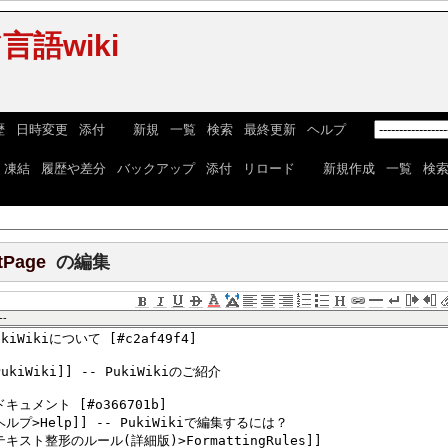
語wiki
歴
|
日時変更
|
添付
] [
新規
|
一覧
|
検索
|
最終更新
|
ヘルプ
] [
|
凍結
|
履歴や差分
|
バックアップ
|
添付
|
リロード
] [
新規作成
|
一覧
|
検
tPage
の編集