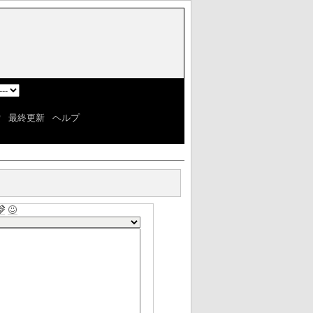
]
索
|
最終更新
|
ヘルプ
]