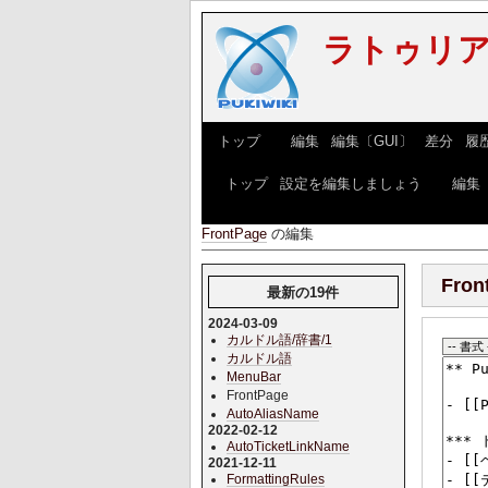
ラトゥリア言
[
トップ
] [
編集
|
編集〔GUI〕
|
差分
|
履
[
トップ
|
設定を編集しましょう
] [
編集
FrontPage
の編集
Fron
最新の19件
2024-03-09
カルドル語/辞書/1
カルドル語
MenuBar
FrontPage
AutoAliasName
2022-02-12
AutoTicketLinkName
2021-12-11
FormattingRules