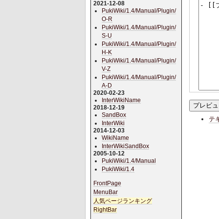
2021-12-08
PukiWiki/1.4/Manual/Plugin/
O-R
PukiWiki/1.4/Manual/Plugin/
S-U
PukiWiki/1.4/Manual/Plugin/
H-K
PukiWiki/1.4/Manual/Plugin/
V-Z
PukiWiki/1.4/Manual/Plugin/
A-D
2020-02-23
InterWikiName
2018-12-19
SandBox
テ
InterWiki
2014-12-03
WikiName
InterWikiSandBox
2005-10-12
PukiWiki/1.4/Manual
PukiWiki/1.4
FrontPage
MenuBar
人気ページランキング
RightBar