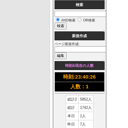
検索
AND検索
OR検索
↑
新規作成
ページ新規作成:
↑
時刻&現在の人数
時刻:
23:40:26
人数：1
総計2
5852人
総計
1742人
本日
1人
昨日
7人