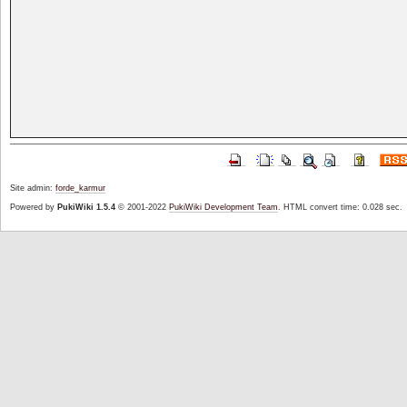
Site admin:
forde_karmur
Powered by
PukiWiki 1.5.4
© 2001-2022
PukiWiki Development Team
. HTML convert time: 0.028 sec.