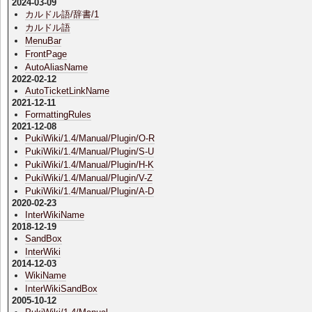
2024-03-09
カルドル語/辞書/1
カルドル語
MenuBar
FrontPage
AutoAliasName
2022-02-12
AutoTicketLinkName
2021-12-11
FormattingRules
2021-12-08
PukiWiki/1.4/Manual/Plugin/O-R
PukiWiki/1.4/Manual/Plugin/S-U
PukiWiki/1.4/Manual/Plugin/H-K
PukiWiki/1.4/Manual/Plugin/V-Z
PukiWiki/1.4/Manual/Plugin/A-D
2020-02-23
InterWikiName
2018-12-19
SandBox
InterWiki
2014-12-03
WikiName
InterWikiSandBox
2005-10-12