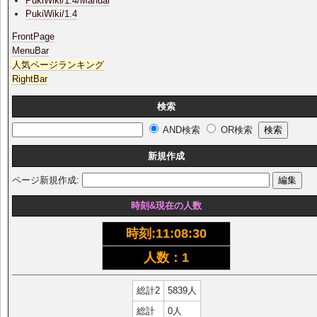
PukiWiki/1.4/Manual
PukiWiki/1.4
FrontPage
MenuBar
人気ページランキング
RightBar
検索
AND検索
OR検索
新規作成
ページ新規作成:
時刻&現在の人数
時刻:
11:08:30
人数：1
総計2
5839人
総計
0人