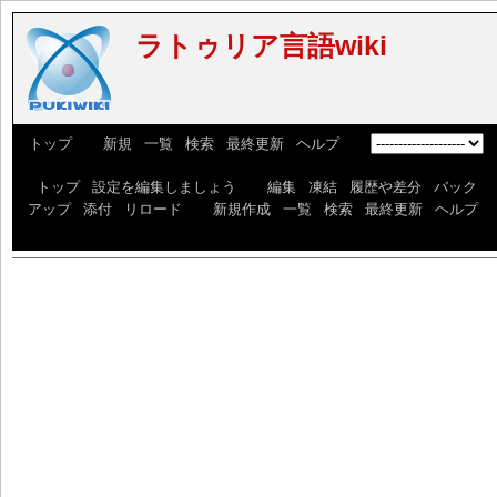
ラトゥリア言語wiki
[
トップ
] [
新規
|
一覧
|
検索
|
最終更新
|
ヘルプ
] [
]
[
トップ
|
設定を編集しましょう
] [
編集
|
凍結
|
履歴や差分
|
バック
アップ
|
添付
|
リロード
] [
新規作成
|
一覧
|
検索
|
最終更新
|
ヘルプ
]