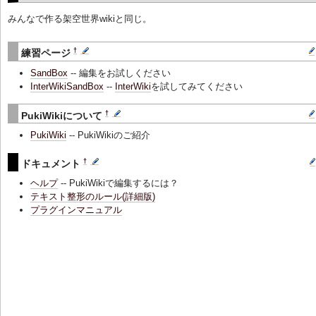
みんなで作る架空世界wikiと同じ。
†
練習ページ
SandBox
-- 編集をお試しください
InterWikiSandBox
--
InterWiki
を試してみてください
†
PukiWikiについて
PukiWiki
-- PukiWikiのご紹介
†
ドキュメント
ヘルプ
-- PukiWikiで編集するには？
テキスト整形のルール(詳細版)
プラグインマニュアル