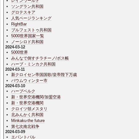
レインワールド
ソングラン共和国
グロテスキア
人気ページランキング
RightBar
ブルフェストゥ共和国
5000世界国家一覧
ノーシロド共和国
2024-03-12
5000世界
みんなで倒すチラチーノ/ボス帳
ハーブ・ミンカク共和国
2024-03-11
新クロイセン帝国国歌/皇帝陛下万歳
バウムウィンター市
2024-03-10
ハーブベルク
新・世界空港機関/加盟空港
新・世界空港機関
クロイツ領メスタリ
北みんかく共和国
Minkaku-the future
第七次南北戦争
2024-03-09
エバントバル