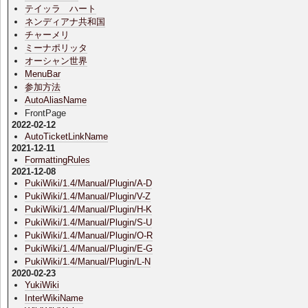
テイッラ ハート
ネンディアナ共和国
チャーメリ
ミーナポリッタ
オーシャン世界
MenuBar
参加方法
AutoAliasName
FrontPage
2022-02-12
AutoTicketLinkName
2021-12-11
FormattingRules
2021-12-08
PukiWiki/1.4/Manual/Plugin/A-D
PukiWiki/1.4/Manual/Plugin/V-Z
PukiWiki/1.4/Manual/Plugin/H-K
PukiWiki/1.4/Manual/Plugin/S-U
PukiWiki/1.4/Manual/Plugin/O-R
PukiWiki/1.4/Manual/Plugin/E-G
PukiWiki/1.4/Manual/Plugin/L-N
2020-02-23
YukiWiki
InterWikiName