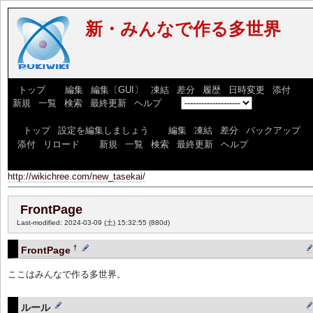
新・みんなで作る多世界
[
トップ
] [
編集
|
編集〔GUI〕
|
凍結
|
差分
|
履歴
|
日時変更
|
添付
] [
新規
|
一覧
|
検索
|
最終更新
|
ヘルプ
] [
]
[
トップ
|
設定を編集しましょう
] [
編集
|
凍結
|
差分
|
バックアップ
|
添付
|
リロード
] [
新規
|
一覧
|
検索
|
最終更新
|
ヘルプ
]
http://wikichree.com/new_tasekai/
FrontPage
Last-modified: 2024-03-09 (土) 15:32:55
(880d)
†
FrontPage
ここはみんなで作る多世界。
ルール