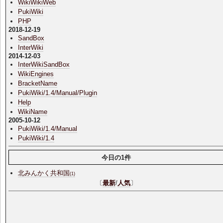
WikiWikiWeb
PukiWiki
PHP
2018-12-19
SandBox
InterWiki
2014-12-03
InterWikiSandBox
WikiEngines
BracketName
PukiWiki/1.4/Manual/Plugin
Help
WikiName
2005-10-12
PukiWiki/1.4/Manual
PukiWiki/1.4
今日の1件
北みんかく共和国
(1)
〔
最新
/
人気
〕