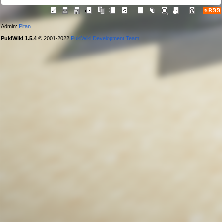
Admin:
Pitan
PukiWiki 1.5.4
© 2001-2022
PukiWiki Development Team