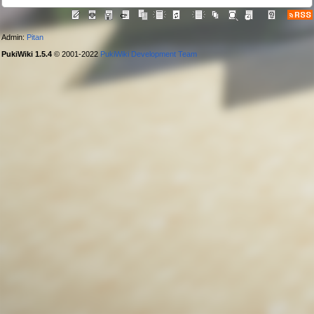
Admin:
Pitan
PukiWiki 1.5.4
© 2001-2022
PukiWiki Development Team