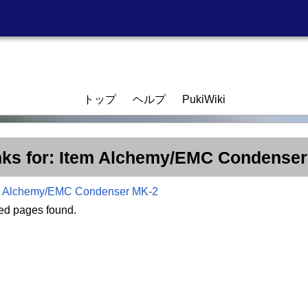
トップ
ヘルプ
PukiWiki
nks for: Item Alchemy/EMC Condense
em Alchemy/EMC Condenser MK-2
ted pages found.