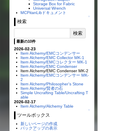
Storage Box for Fabric
Universal Wrench
MCPitanLibドキュメント
↑
検索
最新の10件
2026-02-23
Item Alchemy/EMCコンデンサー
Item Alchemy/EMC Collector MK-1
Item Alchemy/EMCコレクター MK-1
Item Alchemy/EMC Condenser
Item Alchemy/EMC Condenser MK-2
Item Alchemy/EMCコンデンサー MK-
2
Item Alchemy/Philosopher's Stone
Item Alchemy/賢者の石
Simple Uncrafting Table/Uncrafting T
able
2026-02-17
Item Alchemy/Alchemy Table
↑
ツールボックス
新しいページの作成
バックアップの表示