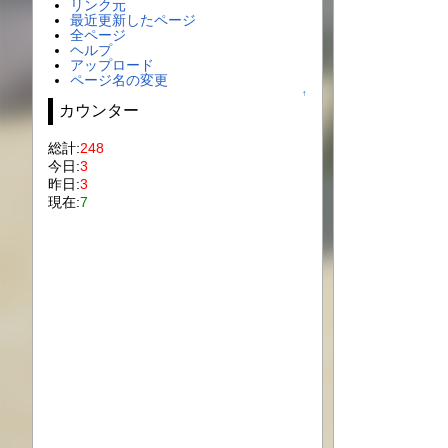
リンク元
最近更新したページ
全ページ
ヘルプ
アップロード
ページ名の変更
↑
カウンター
総計:
248
今日:
3
昨日:
3
現在:
7