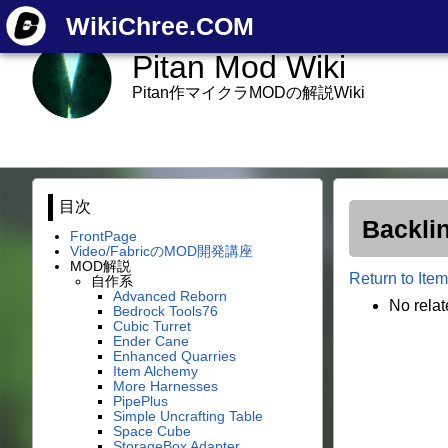
WikiChree.COM
Pitan Mod Wiki
Pitan作マイクラMODの解説Wiki
目次
Backli
FrontPage
Video/FabricのMOD開発講座
MOD解説
Return to It
自作系
Advanced Reborn
No rela
Bedrock Tools76
Cubic Turret
Ender Cane
Enhanced Quarries
Item Alchemy
More Harnesses
PipePlus
Simple Uncrafting Table
Space Cube
StorageBox Adapter