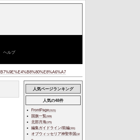
|
ヘルプ
]
B7%9E%E4%B8%80%E8%A6%A7
人気ページランキング
人気の48件
FrontPage
(3121)
国旗一覧
(928)
北部月海
(375)
編集ガイドライン/前編
(331)
オブウィッセリア神聖帝国
(32