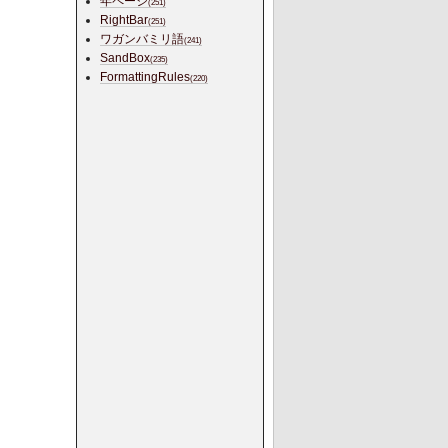
年ページ
(251)
RightBar
(251)
ワガンバミリ語
(241)
SandBox
(235)
FormattingRules
(220)