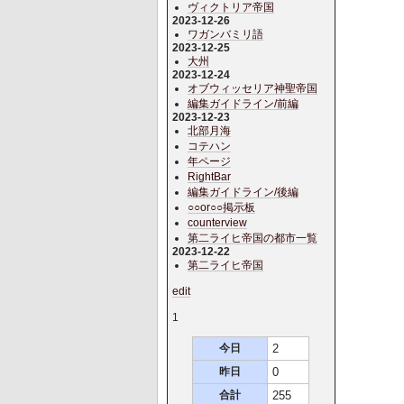
ヴィクトリア帝国
2023-12-26
ワガンバミリ語
2023-12-25
大州
2023-12-24
オブウィッセリア神聖帝国
編集ガイドライン/前編
2023-12-23
北部月海
コテハン
年ページ
RightBar
編集ガイドライン/後編
○○or○○掲示板
counterview
第二ライヒ帝国の都市一覧
2023-12-22
第二ライヒ帝国
edit
1
今日
2
昨日
0
合計
255