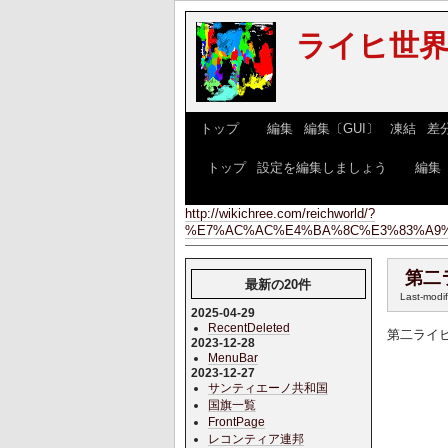
ライヒ世界w
[
トップ
] [
編集
|
編集〔GUI〕
|
凍結
|
差
[
トップ
|
設定を編集しましょう
] [
編集
http://wikichree.com/reichworld/?
%E7%AC%AC%E4%BA%8C%E3%83%A9%
第二
最新の20件
Last-modi
2025-04-29
RecentDeleted
第二ライ
2023-12-28
MenuBar
2023-12-27
サンティエーノ共和国
国旗一覧
FrontPage
レコンティア連邦