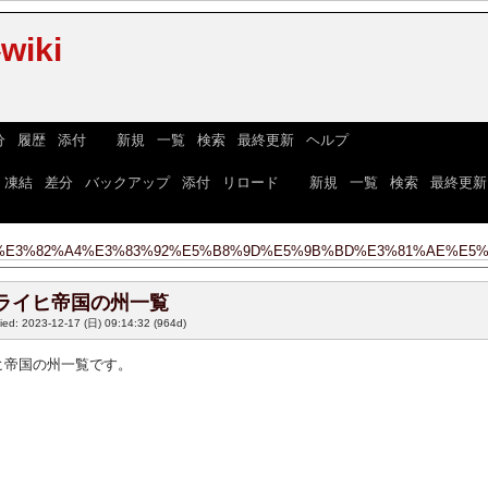
iki
分
|
履歴
|
添付
] [
新規
|
一覧
|
検索
|
最終更新
|
ヘルプ
]
|
凍結
|
差分
|
バックアップ
|
添付
|
リロード
] [
新規
|
一覧
|
検索
|
最終更新
E3%82%A4%E3%83%92%E5%B8%9D%E5%9B%BD%E3%81%AE%E5%
ライヒ帝国の州一覧
fied: 2023-12-17 (日) 09:14:32
(964d)
ヒ帝国の州一覧です。