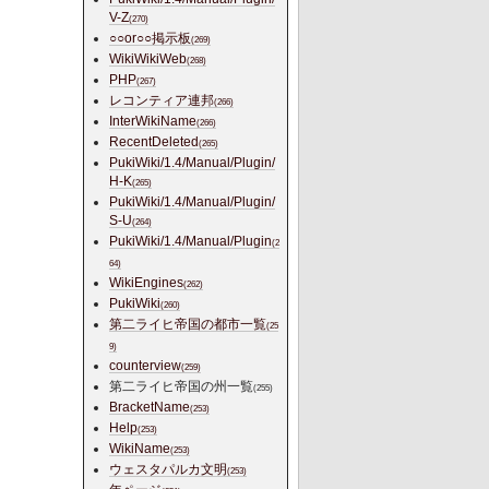
V-Z
(270)
○○or○○掲示板
(269)
WikiWikiWeb
(268)
PHP
(267)
レコンティア連邦
(266)
InterWikiName
(266)
RecentDeleted
(265)
PukiWiki/1.4/Manual/Plugin/
H-K
(265)
PukiWiki/1.4/Manual/Plugin/
S-U
(264)
PukiWiki/1.4/Manual/Plugin
(2
64)
WikiEngines
(262)
PukiWiki
(260)
第二ライヒ帝国の都市一覧
(25
9)
counterview
(259)
第二ライヒ帝国の州一覧
(255)
BracketName
(253)
Help
(253)
WikiName
(253)
ウェスタパルカ文明
(253)