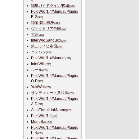
6)
編集ガイドライン/後編
(322)
PukiWiki/1.4/Manual/Plugin/
E-G
(321)
緋蘭,碧紺戦争
(308)
ヴィクトリア帝国
(302)
大州
(289)
InterWikiSandBox
(287)
第二ライヒ帝国
(281)
コテハン
(279)
PukiWiki/1.4/Manual
(277)
InterWiki
(275)
ルール
(275)
PukiWiki/1.4/Manual/Plugin/
O-R
(275)
YukiWiki
(274)
サンティエーノ共和国
(273)
PukiWiki/1.4/Manual/Plugin/
A-D
(272)
AutoTicketLinkName
(272)
PukiWiki/1.4
(272)
MenuBar
(271)
PukiWiki/1.4/Manual/Plugin/
L-N
(270)
PukiWiki/1.4/Manual/Plugin/