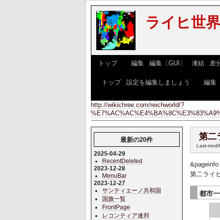
ライヒ世界w
[
トップ
] [
編集
|
編集〔GUI〕
|
凍結
|
差
[
トップ
|
設定を編集しましょう
] [
編集
http://wikichree.com/reichworld/?
%E7%AC%AC%E4%BA%8C%E3%83%A9%
第二
最新の20件
Last-modi
2025-04-29
RecentDeleted
&pageinfo
2023-12-28
第二ライ
MenuBar
2023-12-27
サンティエーノ共和国
都市
国旗一覧
FrontPage
レコンティア連邦