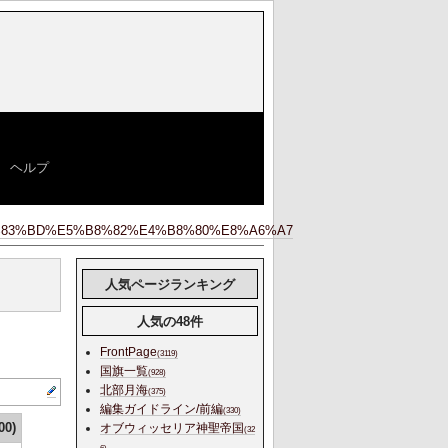
|
ヘルプ
]
83%BD%E5%B8%82%E4%B8%80%E8%A6%A7
人気ページランキング
人気の48件
FrontPage
(3119)
国旗一覧
(928)
北部月海
(375)
編集ガイドライン/前編
(330)
00)
オブウィッセリア神聖帝国
(32