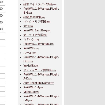
6)
00
編集ガイドライン/後編
(322)
00
PukiWiki/1.4/Manual/Plugin/
E-G
(321)
00
緋蘭,碧紺戦争
(308)
ヴィクトリア帝国
00
(302)
大州
(289)
40
InterWikiSandBox
(287)
第二ライヒ帝国
(281)
コテハン
(279)
PukiWiki/1.4/Manual
(277)
InterWiki
(275)
ルール
(275)
PukiWiki/1.4/Manual/Plugin/
O-R
(275)
YukiWiki
(274)
サンティエーノ共和国
(273)
PukiWiki/1.4/Manual/Plugin/
A-D
(272)
AutoTicketLinkName
(272)
PukiWiki/1.4
(272)
MenuBar
(271)
PukiWiki/1.4/Manual/Plugin/
L-N
(270)
PukiWiki/1.4/Manual/Plugin/