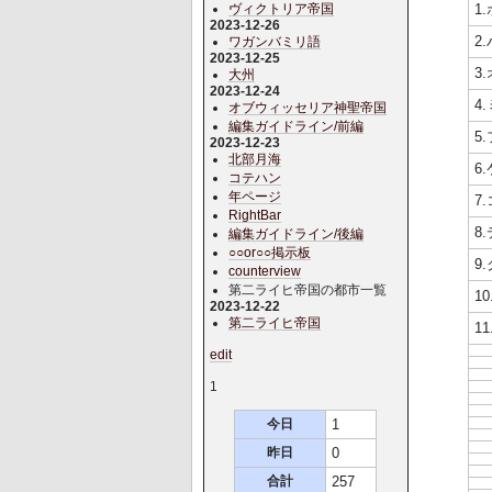
1
ヴィクトリア帝国
2023-12-26
2
ワガンバミリ語
2023-12-25
3
大州
2023-12-24
4
オブウィッセリア神聖帝国
編集ガイドライン/前編
5
2023-12-23
北部月海
6
コテハン
年ページ
7
RightBar
8
編集ガイドライン/後編
○○or○○掲示板
9
counterview
第二ライヒ帝国の都市一覧
1
2023-12-22
第二ライヒ帝国
1
edit
1
今日
1
昨日
0
合計
257