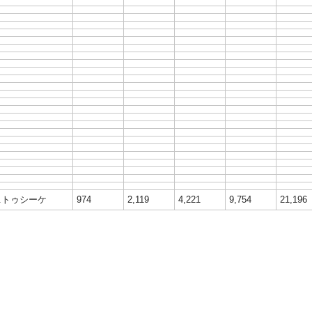
0.トゥシーケ
974
2,119
4,221
9,754
21,196