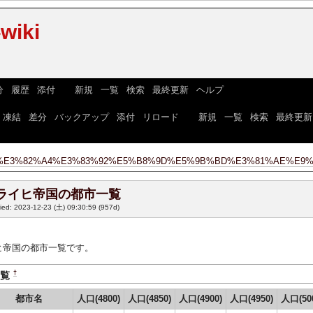
iki
分
|
履歴
|
添付
] [
新規
|
一覧
|
検索
|
最終更新
|
ヘルプ
]
|
凍結
|
差分
|
バックアップ
|
添付
|
リロード
] [
新規
|
一覧
|
検索
|
最終更新
E3%82%A4%E3%83%92%E5%B8%9D%E5%9B%BD%E3%81%AE%E9%
ライヒ帝国の都市一覧
fied: 2023-12-23 (土) 09:30:59
(957d)
ヒ帝国の都市一覧です。
†
一覧
都市名
人口(4800)
人口(4850)
人口(4900)
人口(4950)
人口(50