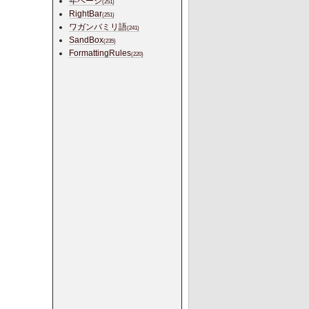
年ページ
(251)
RightBar
(251)
ワガンバミリ語
(241)
SandBox
(235)
FormattingRules
(220)