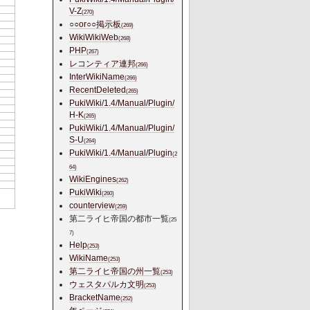
V-Z
(270)
○○or○○掲示板
(269)
WikiWikiWeb
(268)
PHP
(267)
レコンティア連邦
(266)
InterWikiName
(266)
RecentDeleted
(265)
PukiWiki/1.4/Manual/Plugin/
H-K
(265)
PukiWiki/1.4/Manual/Plugin/
S-U
(264)
PukiWiki/1.4/Manual/Plugin
(2
64)
WikiEngines
(262)
PukiWiki
(260)
counterview
(259)
第二ライヒ帝国の都市一覧
(25
7)
Help
(253)
WikiName
(253)
第二ライヒ帝国の州一覧
(253)
ウェスタパルカ文明
(253)
BracketName
(252)