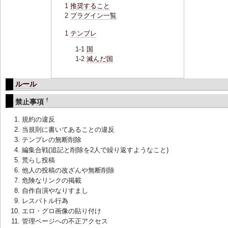
推奨すること
プラグイン一覧
テンプレ
国
滅んだ国
ルール
†
禁止事項
規約の違反
当規則に書いてあることの違反
テンプレの無断削除
編集合戦(追記と削除を2人で繰り返すようなこと)
荒らし投稿
他人の投稿の改ざんや無断削除
危険なリンクの掲載
自作自演やなりすまし
レスバトル行為
エロ・グロ画像の貼り付け
管理ページへの不正アクセス