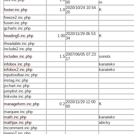
00
m
2020/10/24 10:54:
footer.inc.php
1.0
K
20
freeze2.inc.php
fusen.inc.php
gcharts.inc.php
2020/11/29 06:53:
heading5.inc.php
1.00
K
34
ifreadable.inc.php
include2.inc.php
2007/06/05 07:23:
includex.inc.php
1.5
sonots
17
infobox.inc.php
kanateko
infobox2.inc.php
kanateko
inputtoolbar.inc.php
instag.inc.php
jschart.inc.php
jumplist.inc.php
linkvote.inc.php
2020/11/29 12:00:
manageform.inc.php
0.2
K
00
marquee.inc.php
math.inc.php
kanateko
mathjax.inc.php
abicky
mcomment.inc.php
memo2.inc.php