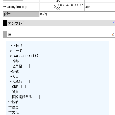
20
2003/04/20 00:00:
whatday.inc.php
1.0
upk
00
合計
86個
†
テンプレ
†
国
|>|~国名 |

|>|~年月 |

|>|&attachref(); |

|~首都| |

|~公用語 | |

|~宗教 | |

|~人口 | |

|~大統領 | |

|~GDP | |

|~通貨 | |

|~国際電話番号 | |

**説明

**歴史

**文化
