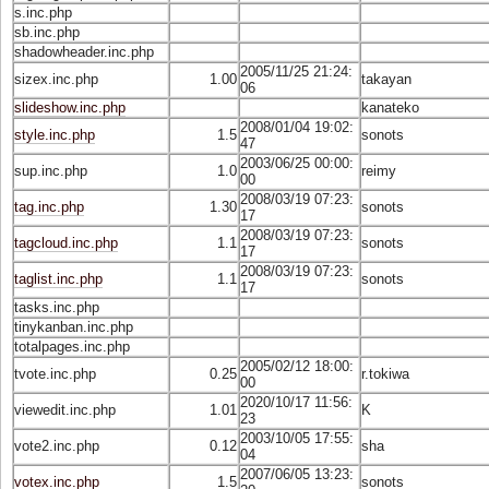
s.inc.php
sb.inc.php
shadowheader.inc.php
2005/11/25 21:24:
sizex.inc.php
1.00
takayan
06
slideshow.inc.php
kanateko
2008/01/04 19:02:
style.inc.php
1.5
sonots
47
2003/06/25 00:00:
sup.inc.php
1.0
reimy
00
2008/03/19 07:23:
tag.inc.php
1.30
sonots
17
2008/03/19 07:23:
tagcloud.inc.php
1.1
sonots
17
2008/03/19 07:23:
taglist.inc.php
1.1
sonots
17
tasks.inc.php
tinykanban.inc.php
totalpages.inc.php
2005/02/12 18:00:
tvote.inc.php
0.25
r.tokiwa
00
2020/10/17 11:56:
viewedit.inc.php
1.01
K
23
2003/10/05 17:55:
vote2.inc.php
0.12
sha
04
2007/06/05 13:23:
votex.inc.php
1.5
sonots