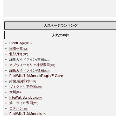
人気ページランキング
人気の48件
FrontPage
(3121)
国旗一覧
(928)
北部月海
(375)
編集ガイドライン/前編
(331)
オブウィッセリア神聖帝国
(326)
編集ガイドライン/後編
(322)
PukiWiki/1.4/Manual/Plugin/E-G
(321)
緋蘭,碧紺戦争
(308)
ヴィクトリア帝国
(302)
大州
(289)
InterWikiSandBox
(287)
第二ライヒ帝国
(281)
コテハン
(279)
PukiWiki/1.4/Manual
(277)