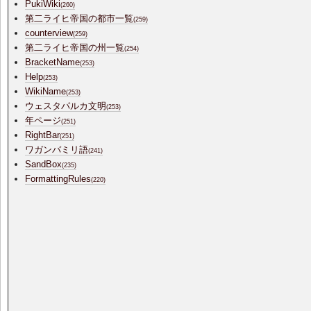
PukiWiki
(260)
第二ライヒ帝国の都市一覧
(259)
counterview
(259)
第二ライヒ帝国の州一覧
(254)
BracketName
(253)
Help
(253)
WikiName
(253)
ウェスタパルカ文明
(253)
年ページ
(251)
RightBar
(251)
ワガンバミリ語
(241)
SandBox
(235)
FormattingRules
(220)