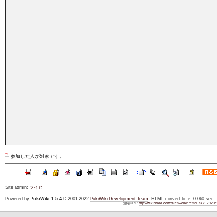
*1
参加した人が対象です。
Site admin:
ライヒ
Powered by
PukiWiki 1.5.4
© 2001-2022
PukiWiki Development Team
. HTML convert time: 0.060 sec.
短縮URL:
http://wikichree.com/reichworld/?cmd=s&k=7920c