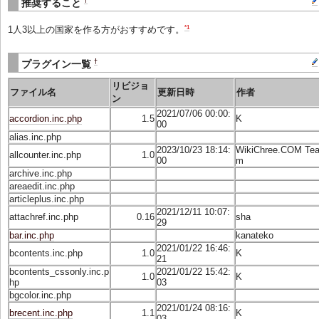
推奨すること
*1
1人3以上の国家を作る方がおすすめです。
†
プラグイン一覧
リビジョ
ファイル名
更新日時
作者
ン
2021/07/06 00:00:
accordion.inc.php
1.5
K
00
alias.inc.php
2023/10/23 18:14:
WikiChree.COM Te
allcounter.inc.php
1.0
00
m
archive.inc.php
areaedit.inc.php
articleplus.inc.php
2021/12/11 10:07:
attachref.inc.php
0.16
sha
29
bar.inc.php
kanateko
2021/01/22 16:46:
bcontents.inc.php
1.0
K
21
bcontents_cssonly.inc.p
2021/01/22 15:42:
1.0
K
hp
03
bgcolor.inc.php
2021/01/24 08:16:
brecent.inc.php
1.1
K
03