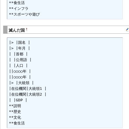
**食生活

**インフラ

**スポーツや遊び
†
滅んだ国
|> |国名 |

|> |年月 |

| |首都 |

| |公用語 |

| |人口 |

||○○○○年 |

||○○○○年 |

|> |大統領 |

|在位機関|大統領1 |

|在位機関|大統領2 |

| |GDP |

**説明

**歴史

**文化

**食生活