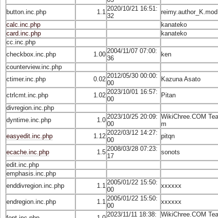
2020/10/21 16:51:
button.inc.php
1.1
reimy.author_K.mod
32
calc.inc.php
kanateko
card.inc.php
kanateko
cc.inc.php
2004/11/07 07:00:
checkbox.inc.php
1.00
ken
36
counterview.inc.php
2012/05/30 00:00:
ctimer.inc.php
0.02
Kazuna Asato
00
2023/10/01 16:57:
ctrlcmt.inc.php
1.02
Pitan
00
divregion.inc.php
2023/10/25 20:09:
WikiChree.COM Te
dyntime.inc.php
1.0
00
m
2022/03/12 14:27:
easyedit.inc.php
1.12
pitqn
00
2008/03/28 07:23:
ecache.inc.php
1.5
sonots
17
edit.inc.php
emphasis.inc.php
2005/01/22 15:50:
enddivregion.inc.php
1.1
xxxxxx
00
2005/01/22 15:50:
endregion.inc.php
1.1
xxxxxx
00
2023/11/11 18:38:
WikiChree.COM Te
font.inc.php
1.0