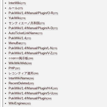
InterWiki
(275)
ルール
(275)
PukiWiki/1.4/Manual/Plugin/O-R
(275)
YukiWiki
(274)
サンティエーノ共和国
(273)
PukiWiki/1.4/Manual/Plugin/A-D
(272)
AutoTicketLinkName
(272)
PukiWiki/1.4
(272)
MenuBar
(271)
PukiWiki/1.4/Manual/Plugin/L-N
(270)
PukiWiki/1.4/Manual/Plugin/V-Z
(270)
○○or○○掲示板
(269)
WikiWikiWeb
(268)
PHP
(267)
レコンティア連邦
(266)
InterWikiName
(266)
RecentDeleted
(265)
PukiWiki/1.4/Manual/Plugin/H-K
(265)
PukiWiki/1.4/Manual/Plugin/S-U
(264)
PukiWiki/1.4/Manual/Plugin
(264)
WikiEngines
(262)