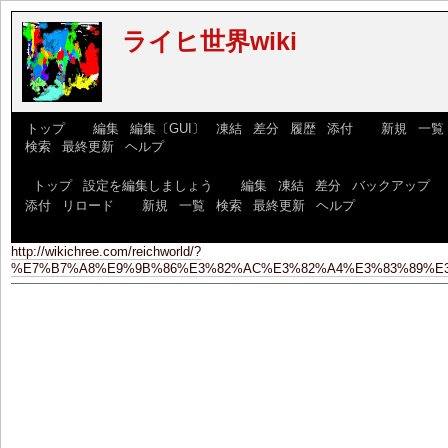
ライヒ世界wiki
[
トップ
] [
編集
|
編集〔GUI〕
|
凍結
|
差分
|
履歴
|
添付
] [
新規
|
一覧
|
検索
|
最終更新
|
ヘルプ
]
[
トップ
|
設定を編集しましょう
] [
編集
|
凍結
|
差分
|
バックアップ
|
添付
|
リロード
] [
新規
|
一覧
|
検索
|
最終更新
|
ヘルプ
]
http://wikichree.com/reichworld/?
%E7%B7%A8%E9%9B%86%E3%82%AC%E3%82%A4%E3%83%89%E3