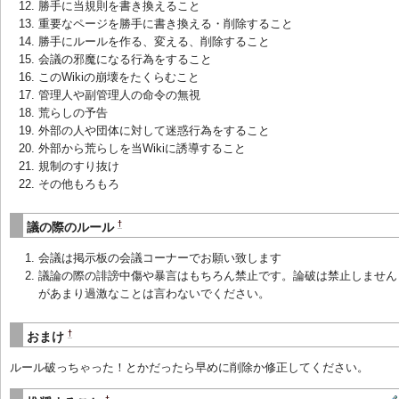
勝手に当規則を書き換えること
重要なページを勝手に書き換える・削除すること
勝手にルールを作る、変える、削除すること
会議の邪魔になる行為をすること
このWikiの崩壊をたくらむこと
管理人や副管理人の命令の無視
荒らしの予告
外部の人や団体に対して迷惑行為をすること
外部から荒らしを当Wikiに誘導すること
規制のすり抜け
その他もろもろ
†
議の際のルール
会議は掲示板の会議コーナーでお願い致します
議論の際の誹謗中傷や暴言はもちろん禁止です。論破は禁止しません
があまり過激なことは言わないでください。
†
おまけ
ルール破っちゃった！とかだったら早めに削除か修正してください。
†