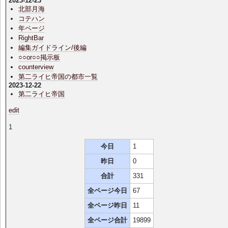
2023-12-23
北部月海
コテハン
年ページ
RightBar
編集ガイドライン/後編
○○or○○掲示板
counterview
第二ライヒ帝国の都市一覧
2023-12-22
第二ライヒ帝国
edit
1
今日
1
昨日
0
合計
331
全ページ今日
67
全ページ昨日
11
全ページ合計
19899