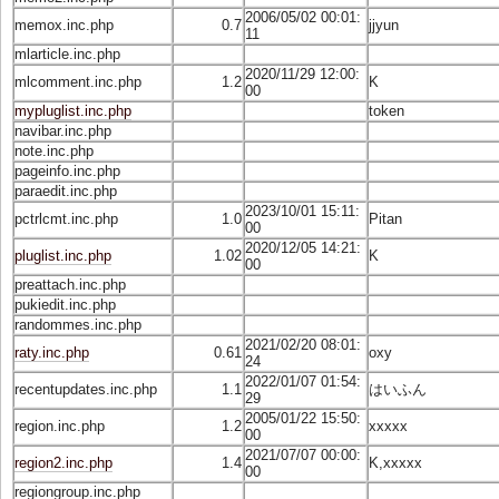
2006/05/02 00:01:
memox.inc.php
0.7
jjyun
11
mlarticle.inc.php
2020/11/29 12:00:
mlcomment.inc.php
1.2
K
00
mypluglist.inc.php
token
navibar.inc.php
note.inc.php
pageinfo.inc.php
paraedit.inc.php
2023/10/01 15:11:
pctrlcmt.inc.php
1.0
Pitan
00
2020/12/05 14:21:
pluglist.inc.php
1.02
K
00
preattach.inc.php
pukiedit.inc.php
randommes.inc.php
2021/02/20 08:01:
raty.inc.php
0.61
oxy
24
2022/01/07 01:54:
recentupdates.inc.php
1.1
はいふん
29
2005/01/22 15:50:
region.inc.php
1.2
xxxxx
00
2021/07/07 00:00:
region2.inc.php
1.4
K,xxxxx
00
regiongroup.inc.php