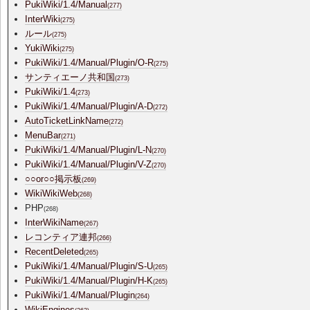
PukiWiki/1.4/Manual
(277)
InterWiki
(275)
ルール
(275)
YukiWiki
(275)
PukiWiki/1.4/Manual/Plugin/O-R
(275)
サンティエーノ共和国
(273)
PukiWiki/1.4
(273)
PukiWiki/1.4/Manual/Plugin/A-D
(272)
AutoTicketLinkName
(272)
MenuBar
(271)
PukiWiki/1.4/Manual/Plugin/L-N
(270)
PukiWiki/1.4/Manual/Plugin/V-Z
(270)
○○or○○掲示板
(269)
WikiWikiWeb
(268)
PHP
(268)
InterWikiName
(267)
レコンティア連邦
(266)
RecentDeleted
(265)
PukiWiki/1.4/Manual/Plugin/S-U
(265)
PukiWiki/1.4/Manual/Plugin/H-K
(265)
PukiWiki/1.4/Manual/Plugin
(264)
WikiEngines