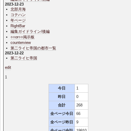
2023-12-23
北部月海
コテハン
年ページ
RightBar
編集ガイドライン/後編
○○or○○掲示板
counterview
第二ライヒ帝国の都市一覧
2023-12-22
第二ライヒ帝国
edit
1
今日
1
昨日
0
合計
268
全ページ今日
66
全ページ昨日
9
全ページ合計
19910