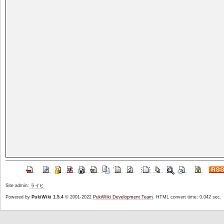
Site admin:
ライヒ
Powered by
PukiWiki 1.5.4
© 2001-2022
PukiWiki Development Team
. HTML convert time: 0.042 sec.