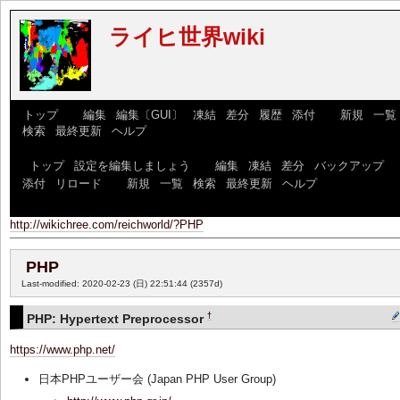
ライヒ世界wiki
[
トップ
] [
編集
|
編集〔GUI〕
|
凍結
|
差分
|
履歴
|
添付
] [
新規
|
一覧
|
検索
|
最終更新
|
ヘルプ
]
[
トップ
|
設定を編集しましょう
] [
編集
|
凍結
|
差分
|
バックアップ
|
添付
|
リロード
] [
新規
|
一覧
|
検索
|
最終更新
|
ヘルプ
]
http://wikichree.com/reichworld/?PHP
PHP
Last-modified: 2020-02-23 (日) 22:51:44
(2357d)
†
PHP: Hypertext Preprocessor
https://www.php.net/
日本PHPユーザー会 (Japan PHP User Group)