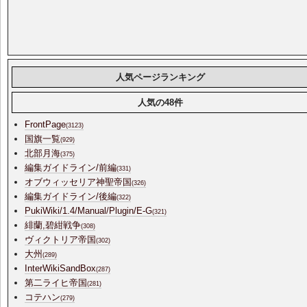
人気ページランキング
人気の48件
FrontPage
(3123)
国旗一覧
(929)
北部月海
(375)
編集ガイドライン/前編
(331)
オブウィッセリア神聖帝国
(326)
編集ガイドライン/後編
(322)
PukiWiki/1.4/Manual/Plugin/E-G
(321)
緋蘭,碧紺戦争
(308)
ヴィクトリア帝国
(302)
大州
(289)
InterWikiSandBox
(287)
第二ライヒ帝国
(281)
コテハン
(279)