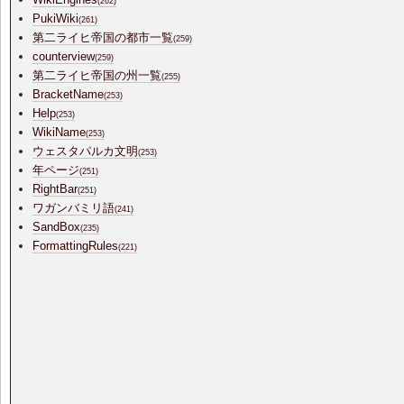
(262)
PukiWiki
(261)
第二ライヒ帝国の都市一覧
(259)
counterview
(259)
第二ライヒ帝国の州一覧
(255)
BracketName
(253)
Help
(253)
WikiName
(253)
ウェスタパルカ文明
(253)
年ページ
(251)
RightBar
(251)
ワガンバミリ語
(241)
SandBox
(235)
FormattingRules
(221)