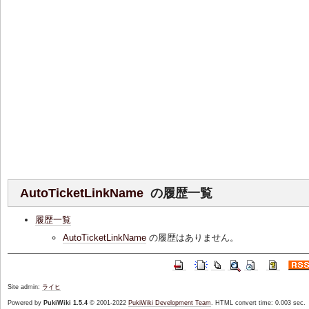
AutoTicketLinkName
の履歴一覧
履歴一覧
AutoTicketLinkName
の履歴はありません。
Site admin:
ライヒ
Powered by
PukiWiki 1.5.4
© 2001-2022
PukiWiki Development Team
. HTML convert time: 0.003 sec.