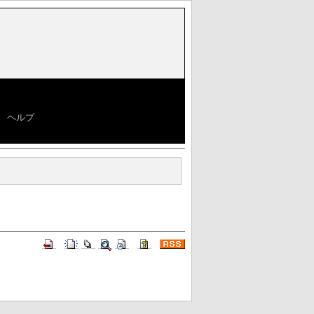
|
ヘルプ
]