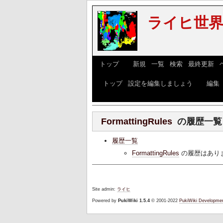
ライヒ世界w
[
トップ
] [
新規
|
一覧
|
検索
|
最終更新
|
[
トップ
|
設定を編集しましょう
] [
編集
FormattingRules
の履歴一覧
履歴一覧
FormattingRules
の履歴はあり
Site admin:
ライヒ
Powered by
PukiWiki 1.5.4
© 2001-2022
PukiWiki Developme