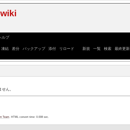
iki
ヘルプ
]
|
凍結
|
差分
|
バックアップ
|
添付
|
リロード
] [
新規
|
一覧
|
検索
|
最終更新
ません。
nt Team
. HTML convert time: 0.008 sec.