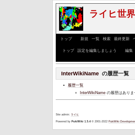
ライヒ世界w
[
トップ
] [
新規
|
一覧
|
検索
|
最終更新
|
[
トップ
|
設定を編集しましょう
] [
編集
InterWikiName
の履歴一覧
履歴一覧
InterWikiName
の履歴はありま
Site admin:
ライヒ
Powered by
PukiWiki 1.5.4
© 2001-2022
PukiWiki Developme