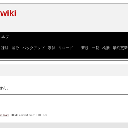
iki
ヘルプ
]
|
凍結
|
差分
|
バックアップ
|
添付
|
リロード
] [
新規
|
一覧
|
検索
|
最終更新
せん。
nt Team
. HTML convert time: 0.003 sec.