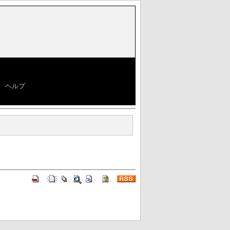
|
ヘルプ
]