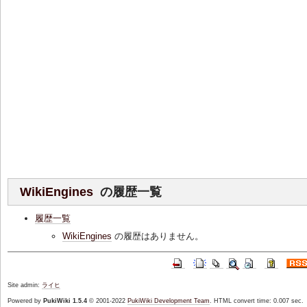
WikiEngines
の履歴一覧
履歴一覧
WikiEngines
の履歴はありません。
Site admin:
ライヒ
Powered by
PukiWiki 1.5.4
© 2001-2022
PukiWiki Development Team
. HTML convert time: 0.007 sec.