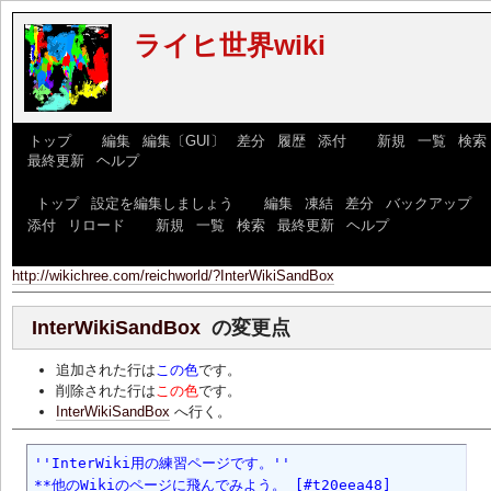
ライヒ世界wiki
[
トップ
] [
編集
|
編集〔GUI〕
|
差分
|
履歴
|
添付
] [
新規
|
一覧
|
検索
|
最終更新
|
ヘルプ
]
[
トップ
|
設定を編集しましょう
] [
編集
|
凍結
|
差分
|
バックアップ
|
添付
|
リロード
] [
新規
|
一覧
|
検索
|
最終更新
|
ヘルプ
]
http://wikichree.com/reichworld/?InterWikiSandBox
InterWikiSandBox
の変更点
追加された行は
この色
です。
削除された行は
この色
です。
InterWikiSandBox
へ行く。
''InterWiki用の練習ページです。''

**他のWikiのページに飛んでみよう。 [#t20eea48]
