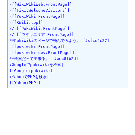
-[[WikiWikiWeb:FrontPage]]

-[[Tiki:WelcomeVisitors]] 

-[[YukiWiki:FrontPage]] 

-[[RWiki:top]] 

//-[[PukiWiki:FrontPage]] 

//-[[ウヰキエリア:FrontPage]]

**PukiWikiのページで飛んでみよう。 [#sfce4c27]

-[[pukiwiki:FrontPage]]

-[[pukiwiki.dev:FrontPage]]

**検索だって出来る。 [#wec8fb2d]

:Googleでpukiwikiを検索|

[[Google:pukiwiki]]

:YahooでPHPを検索|

[[Yahoo:PHP]]