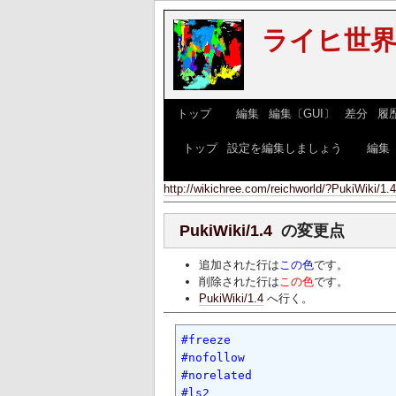
ライヒ世界w
[
トップ
] [
編集
|
編集〔GUI〕
|
差分
|
履
[
トップ
|
設定を編集しましょう
] [
編集
http://wikichree.com/reichworld/?PukiWiki/1.4
PukiWiki/1.4
の変更点
追加された行は
この色
です。
削除された行は
この色
です。
PukiWiki/1.4
へ行く。
#freeze

#nofollow

#norelated

#ls2