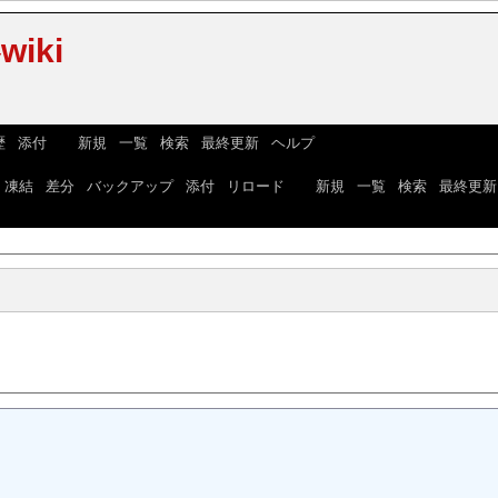
iki
歴
|
添付
] [
新規
|
一覧
|
検索
|
最終更新
|
ヘルプ
]
|
凍結
|
差分
|
バックアップ
|
添付
|
リロード
] [
新規
|
一覧
|
検索
|
最終更新