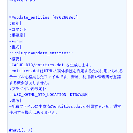
**update_entities [#r62603ec]

:種別|

~コマンド

:重要度|

~★☆☆☆☆

:書式|

''?plugin=update_entities''

:概要|

~CACHE_DIR/entities.dat を生成します。

~entities.datはHTMLの実体参照を判定するために用いられる
テーブルを格納したファイルです。普通、利用者や管理者が意識
する機会はありません。

:プラグイン内設定|~

--W3C_XHTML_DTD_LOCATION　DTDの場所

:備考|

~配布ファイルに生成済のentities.datが付属するため、通常
使用する機会はありません。

#navi(../)
