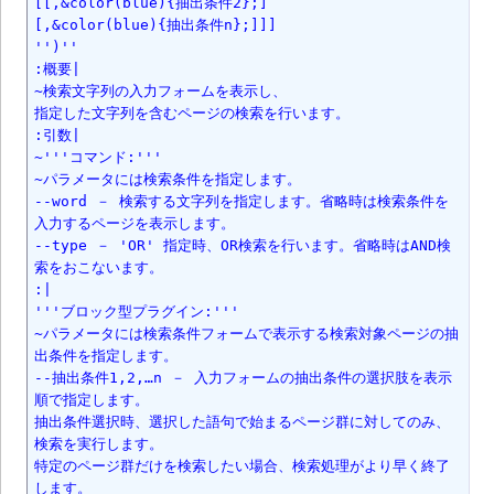
[[,&color(blue){抽出条件2};]

[,&color(blue){抽出条件n};]]]

'')''

:概要|

~検索文字列の入力フォームを表示し、

指定した文字列を含むページの検索を行います。

:引数|

~'''コマンド:'''

~パラメータには検索条件を指定します。

--word － 検索する文字列を指定します。省略時は検索条件を
入力するページを表示します。

--type － 'OR' 指定時、OR検索を行います。省略時はAND検
索をおこないます。

:|

'''ブロック型プラグイン:'''

~パラメータには検索条件フォームで表示する検索対象ページの抽
出条件を指定します。

--抽出条件1,2,…n － 入力フォームの抽出条件の選択肢を表示
順で指定します。

抽出条件選択時、選択した語句で始まるページ群に対してのみ、
検索を実行します。

特定のページ群だけを検索したい場合、検索処理がより早く終了
します。
