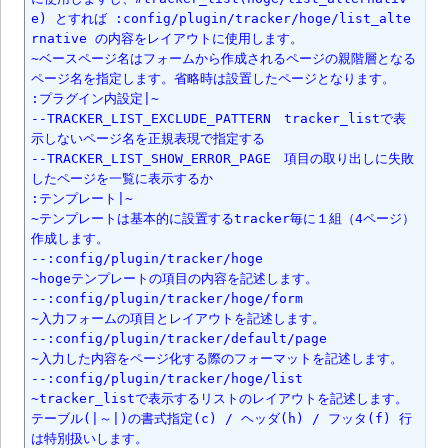
e) とすれば :config/plugin/tracker/hoge/list_alte
rnative の内容をレイアウトに使用します。

~ベースページ名はフォームから作成されるページの親階層となる
ページ名を指定します。省略時は設置したページとなります。

:プラグイン内設定|~

--TRACKER_LIST_EXCLUDE_PATTERN　tracker_listで表
示しないページ名を正規表現で指定する

--TRACKER_LIST_SHOW_ERROR_PAGE　項目の取り出しに失敗
したページを一覧に表示するか

:テンプレート|~

~テンプレートは基本的に設置するtracker毎に１組（4ページ）
作成します。

--:config/plugin/tracker/hoge

~hogeテンプレートの項目の内容を記述します。

--:config/plugin/tracker/hoge/form

~入力フォームの項目とレイアウトを記述します。

--:config/plugin/tracker/default/page

~入力した内容をページ化する際のフォーマットを記述します。

--:config/plugin/tracker/hoge/list

~tracker_listで表示するリストのレイアウトを記述します。
テーブル(|～|)の書式指定(c) / ヘッダ(h) / フッタ(f) 行
は特別扱いします。
