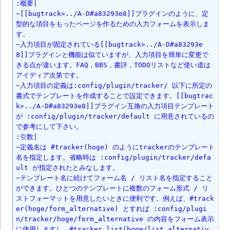
:概要|

~[[bugtrack>../A-D#a83293e8]]プラグインのように、定
型的な項目をもったページを作るための入力フォームを表示しま
す。

~入力項目が固定されている[[bugtrack>../A-D#a83293e
8]]プラグインと機能は似ていますが、入力項目を簡単に変更で
きる点が違います。FAQ，BBS，書評，TODOリストなど使い道は
アイディア次第です。

~入力項目の定義は:config/plugin/tracker/ 以下に所定の
書式でテンプレートを作成することで設定できます。[[bugtrac
k>../A-D#a83293e8]]プラグイン互換の入力項目テンプレート
が :config/plugin/tracker/default に用意されているの
で参考にして下さい。

:引数|

~定義名は #tracker(hoge) のようにtrackerのテンプレート
名を指定します。省略時は :config/plugin/tracker/defa
ult が指定されたとみなします。

~テンプレート名に続けてフォーム名 / リスト名を指定すること
ができます。ひとつのテンプレートに複数のフォーム形式 / リ
ストフォーマットを用意したいときに便利です。例えば、#track
er(hoge/form_alternative) とすれば :config/plugi
n/tracker/hoge/form_alternative の内容をフォーム表示
に使用しますし、#tracker_list(hoge/list_alternativ