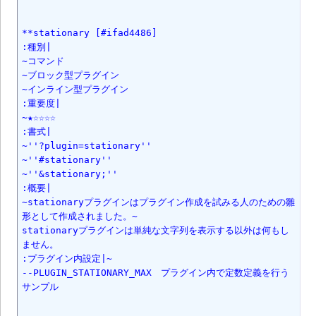
**stationary [#ifad4486]

:種別|

~コマンド

~ブロック型プラグイン

~インライン型プラグイン

:重要度|

~★☆☆☆☆

:書式|

~''?plugin=stationary''

~''#stationary''

~''&stationary;''

:概要|

~stationaryプラグインはプラグイン作成を試みる人のための雛
形として作成されました。~

stationaryプラグインは単純な文字列を表示する以外は何もし
ません。

:プラグイン内設定|~

--PLUGIN_STATIONARY_MAX　プラグイン内で定数定義を行う
サンプル
