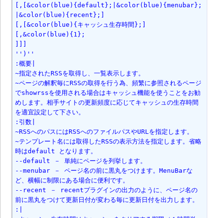
[,[&color(blue){default};|&color(blue){menubar};
|&color(blue){recent};]

[,[&color(blue){キャッシュ生存時間};]

[,&color(blue){1};

]]]

'')''

:概要|

~指定されたRSSを取得し、一覧表示します。

~ページの解釈毎にRSSの取得を行う為、頻繁に参照されるページ
でshowrssを使用される場合はキャッシュ機能を使うことをお勧
めします。相手サイトの更新頻度に応じてキャッシュの生存時間
を適宜設定して下さい。

:引数|

~RSSへのパスにはRSSへのファイルパスやURLを指定します。

~テンプレート名には取得したRSSの表示方法を指定します。省略
時はdefault となります。

--default － 単純にページを列挙します。

--menubar － ページ名の前に黒丸をつけます。MenuBarな
ど、横幅に制限にある場合に便利です。

--recent － recentプラグインの出力のように、ページ名の
前に黒丸をつけて更新日付が変わる毎に更新日付を出力します。

:|
