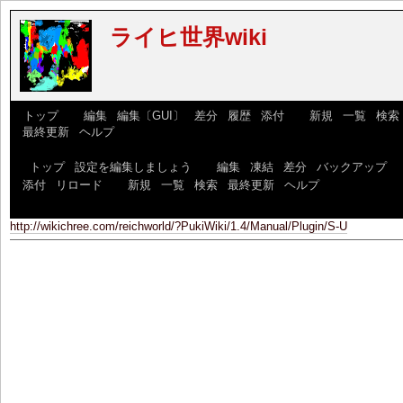
ライヒ世界wiki
[
トップ
] [
編集
|
編集〔GUI〕
|
差分
|
履歴
|
添付
] [
新規
|
一覧
|
検索
|
最終更新
|
ヘルプ
]
[
トップ
|
設定を編集しましょう
] [
編集
|
凍結
|
差分
|
バックアップ
|
添付
|
リロード
] [
新規
|
一覧
|
検索
|
最終更新
|
ヘルプ
]
http://wikichree.com/reichworld/?PukiWiki/1.4/Manual/Plugin/S-U