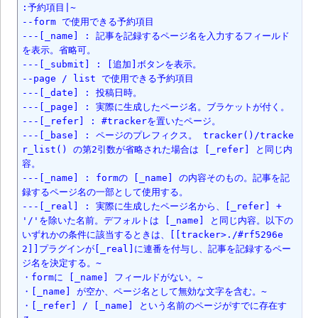
:予約項目|~

--form で使用できる予約項目

---[_name] : 記事を記録するページ名を入力するフィールド
を表示。省略可。

---[_submit] : [追加]ボタンを表示。

--page / list で使用できる予約項目

---[_date] : 投稿日時。

---[_page] : 実際に生成したページ名。ブラケットが付く。

---[_refer] : #trackerを置いたページ。

---[_base] : ページのプレフィクス。 tracker()/tracke
r_list() の第2引数が省略された場合は [_refer] と同じ内
容。

---[_name] : formの [_name] の内容そのもの。記事を記
録するページ名の一部として使用する。

---[_real] : 実際に生成したページ名から、[_refer] + 
'/'を除いた名前。デフォルトは [_name] と同じ内容。以下の
いずれかの条件に該当するときは、[[tracker>./#rf5296e
2]]プラグインが[_real]に連番を付与し、記事を記録するペー
ジ名を決定する。~

・formに [_name] フィールドがない。~

・[_name] が空か、ページ名として無効な文字を含む。~

・[_refer] / [_name] という名前のページがすでに存在す