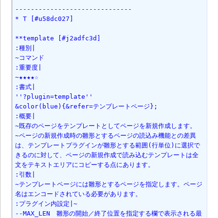
------------------------------

* T [#u58dc027]

**template [#j2adfc3d]

:種別|

~コマンド

:重要度|

~★★★★☆

:書式|

''?plugin=template''

&color(blue){&refer=テンプレートページ};

:概要|

~既存のページをテンプレートとしてページを新規作成します。

~ページの新規作成時の雛形とするページの読込み機能との差異
は、テンプレートプラグインが雛形とする範囲(行単位)に選択で
きるのに対して、ページの新規作成で読み込むテンプレートは全
文をテキストエリアにコピーする点にあります。

:引数|

~テンプレートページには雛形とするページを指定します。ページ
名はエンコードされている必要があります。

:プラグイン内設定|~

--MAX_LEN　雛形の開始／終了位置を指定する欄で表示される最