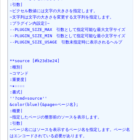
:引数|

~ピクセル数値には文字の大きさを指定します。

~文字列は文字の大きさを変更する文字列を指定します。

:プラグイン内設定|~

--PLUGIN_SIZE_MAX　引数として指定可能な最大文字サイズ

--PLUGIN_SIZE_MIN　引数として指定可能な最小文字サイズ

--PLUGIN_SIZE_USAGE　引数未指定時に表示されるヘルプ

**source [#k23d3e24]

:種別|

~コマンド

:重要度|

~★☆☆☆☆

:書式|

''?cmd=source''

&color(blue){&page=ページ名};

:概要|

~指定したページの整形前のソースを表示します。

:引数|

~ページ名にはソースを表示するページ名を指定します。ページ名
はエンコードされている必要があります。
