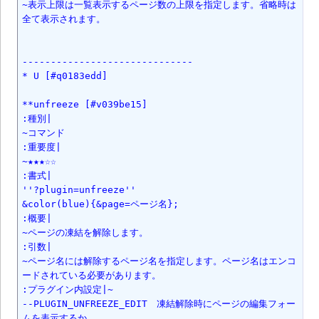
~表示上限は一覧表示するページ数の上限を指定します。省略時は
全て表示されます。

------------------------------

* U [#q0183edd]

**unfreeze [#v039be15]

:種別|

~コマンド

:重要度|

~★★★☆☆

:書式|

''?plugin=unfreeze''

&color(blue){&page=ページ名};

:概要|

~ページの凍結を解除します。

:引数|

~ページ名には解除するページ名を指定します。ページ名はエンコ
ードされている必要があります。

:プラグイン内設定|~

--PLUGIN_UNFREEZE_EDIT　凍結解除時にページの編集フォー
ムを表示するか
