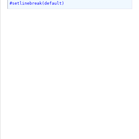
#setlinebreak(default)