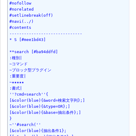
#nofollow

#norelated

#setlinebreak(off)

#navi(../)

#contents

------------------------------

* S [#mee1bd43]

**search [#ba94ddfd]

:種別|

~コマンド

~ブロック型プラグイン

:重要度|

~★★★★★

:書式|

''?cmd=search''{

[&color(blue){&word=検索文字列};]

[&color(blue){&type=OR};]

[&color(blue){&base=抽出条件};]

}

~''#search(''

[&color(blue){抽出条件1};
