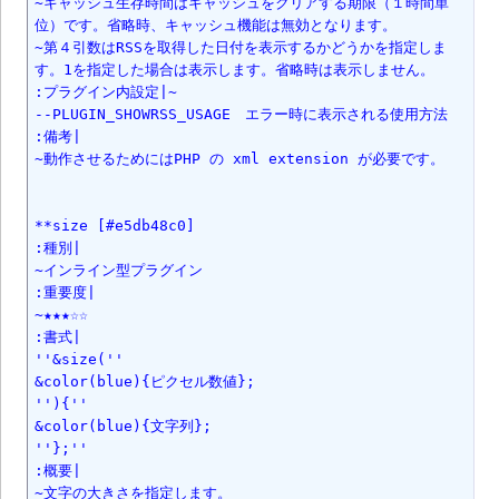
~キャッシュ生存時間はキャッシュをクリアする期限（１時間単
位）です。省略時、キャッシュ機能は無効となります。

~第４引数はRSSを取得した日付を表示するかどうかを指定しま
す。1を指定した場合は表示します。省略時は表示しません。

:プラグイン内設定|~

--PLUGIN_SHOWRSS_USAGE　エラー時に表示される使用方法

:備考|

~動作させるためにはPHP の xml extension が必要です。

**size [#e5db48c0]

:種別|

~インライン型プラグイン

:重要度|

~★★★☆☆

:書式|

''&size(''

&color(blue){ピクセル数値};

''){''

&color(blue){文字列};

''};''

:概要|

~文字の大きさを指定します。
