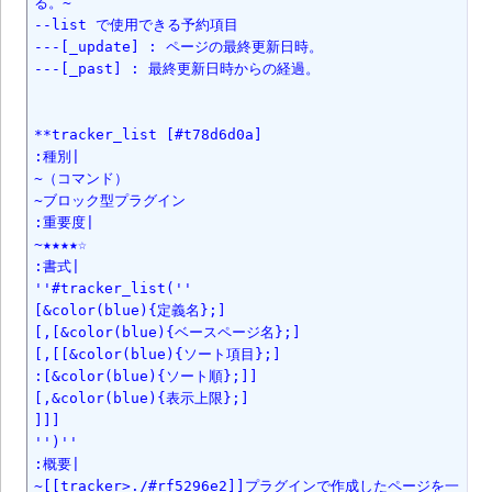
る。~

--list で使用できる予約項目

---[_update] : ページの最終更新日時。

---[_past] : 最終更新日時からの経過。

**tracker_list [#t78d6d0a]

:種別|

~（コマンド）

~ブロック型プラグイン

:重要度|

~★★★★☆

:書式|

''#tracker_list(''

[&color(blue){定義名};]

[,[&color(blue){ベースページ名};]

[,[[&color(blue){ソート項目};]

:[&color(blue){ソート順};]]

[,&color(blue){表示上限};]

]]]

'')''

:概要|

~[[tracker>./#rf5296e2]]プラグインで作成したページを一