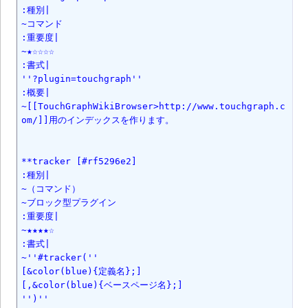
:種別|

~コマンド

:重要度|

~★☆☆☆☆

:書式|

''?plugin=touchgraph''

:概要|

~[[TouchGraphWikiBrowser>http://www.touchgraph.c
om/]]用のインデックスを作ります。

**tracker [#rf5296e2]

:種別|

~（コマンド）

~ブロック型プラグイン

:重要度|

~★★★★☆

:書式|

~''#tracker(''

[&color(blue){定義名};]

[,&color(blue){ベースページ名};]

'')''
