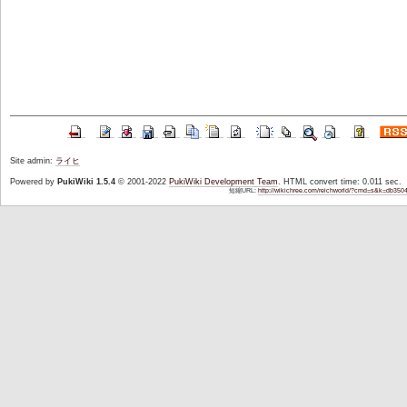
Site admin:
ライヒ
Powered by
PukiWiki 1.5.4
© 2001-2022
PukiWiki Development Team
. HTML convert time: 0.011 sec.
短縮URL:
http://wikichree.com/reichworld/?cmd=s&k=db350