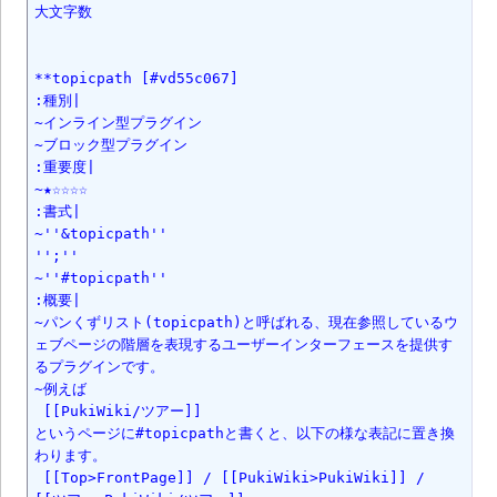
大文字数

**topicpath [#vd55c067]

:種別|

~インライン型プラグイン

~ブロック型プラグイン

:重要度|

~★☆☆☆☆

:書式|

~''&topicpath''

'';''

~''#topicpath''

:概要|

~パンくずリスト(topicpath)と呼ばれる、現在参照しているウ
ェブページの階層を表現するユーザーインターフェースを提供す
るプラグインです。

~例えば

 [[PukiWiki/ツアー]]

というページに#topicpathと書くと、以下の様な表記に置き換
わります。

 [[Top>FrontPage]] / [[PukiWiki>PukiWiki]] / 