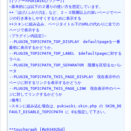
[[ツアー>PukiWiki/ツアー]]

~基本的には以下の２通りの使い方を想定しています。

++「ほげ/ふが/げほ」など、２～３階層以上の深いページでペー
ジの行き来をしやすくするために表示する

++スキンに組み込み、ページタイトル下のURLの代わりに全ての
ページで表示する

:プラグイン内設定|~

--PLUGIN_TOPICPATH_TOP_DISPLAY　defaultpageを一番
最初に表示するかどうか。

--PLUGIN_TOPICPATH_TOP_LABEL　$defaultpageに対する
ラベル

--PLUGIN_TOPICPATH_TOP_SEPARATOR　階層を区切るセパレ
ータ

--PLUGIN_TOPICPATH_THIS_PAGE_DISPLAY　現在表示中の
ページに対するリンクを表示するかどうか

--PLUGIN_TOPICPATH_THIS_PAGE_LINK　現在表示中のペー
ジに対してリンクするかどうか

:備考|

~スキンに組み込む場合は、pukiwiki.skin.php の SKIN_DE
FAULT_DISABLE_TOPICPATH に 0を指定して下さい。

**touchgraph [#p93402bd]
