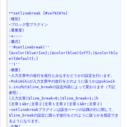
**setlinebreak [#va79297e]

:種別|

~ブロック型プラグイン

:重要度|

~★☆☆☆☆

:書式|

''#setlinebreak(''

[&color(blue){on};|&color(blue){off};|&color(blu
e){default};]

'')''

:概要|

~入力文章中の改行を改行とみなすかどうかの設定を行います。

~PukiWikiが入力文章中の改行をどのように扱うかはpukiwik
i.ini内の$line_breakの設定内容によって変わります（下記
参照）。

|入力文章|$line_break=0;|$line_break=1;|h

|文章１&br;文章２|文章１文章２|文章１&br;文章２|

~setlinebreakプラグインは該当ページの以降の行に関して、

$line_breakの設定に因らず改行をどのように扱うかを指定でき
るようになります。

:引数|
