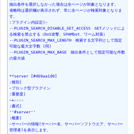
抽出条件を選択しなかった場合は全ページが対象となります。

省略時は選択欄が表示されず、常に全ページが検索対象となりま
す。

:プラグイン内設定|~

--PLUGIN_SEARCH_DISABLE_GET_ACCESS　GETメソッドによ
る検索を禁止する（DoS攻撃、SPAMbot、ワーム対策）

--PLUGIN_SEARCH_MAX_LENGTH　検索する文字列として指定
可能な最大文字数 (同)

--PLUGIN_SEARCH_MAX_BASE　抽出条件として指定可能な件数
の最大値

**server [#d69aa1d0]

:種別|

~ブロック型プラグイン

:重要度|

~★☆☆☆☆

:書式|

''#server''

:概要|

~サーバーの情報(サーバー名、サーバーソフトウエア、サーバー
管理者)を表示します。
