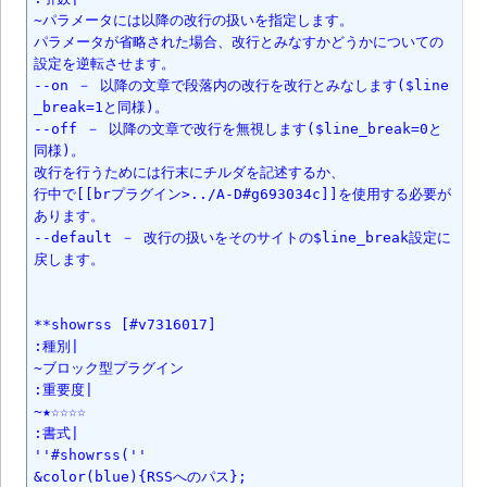
~パラメータには以降の改行の扱いを指定します。

パラメータが省略された場合、改行とみなすかどうかについての
設定を逆転させます。

--on － 以降の文章で段落内の改行を改行とみなします($line
_break=1と同様)。

--off － 以降の文章で改行を無視します($line_break=0と
同様)。

改行を行うためには行末にチルダを記述するか、

行中で[[brプラグイン>../A-D#g693034c]]を使用する必要が
あります。

--default － 改行の扱いをそのサイトの$line_break設定に
戻します。

**showrss [#v7316017]

:種別|

~ブロック型プラグイン

:重要度|

~★☆☆☆☆

:書式|

''#showrss(''

&color(blue){RSSへのパス};
