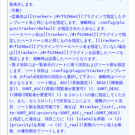
覧表示します。

:引数|

~定義名は[[tracker>./#rf5296e2]]プラグインで指定したテ
ンプレート名と同じものを指定します。省略時は :config/plu
gin/tracker/default が指定されたとみなします。

~ベースページ名は[[tracker>./#rf5296e2]]プラグインで指
定したベースページ名と同じものを指定します。[[tracker>./
#rf5296e2]]プラグインでベースページ名を指定していない場合
は[[tracker>./#rf5296e2]]プラグインを設置したページを
指定します。省略時は設置したページとなります。

~第３項目には一覧表示のソートに使う項目およびソート順を指定
します。ソート項目は :config/plugin/tracker/テンプレー
ト名 のfield項目内の項目から選択して下さい。省略時はページ
名となります。ソート順は、ASC((昇順固定))、DESC((降順固
定))、SORT_ASC((昇順(閲覧者が変更可) ))、SORT_DESC
((降順(閲覧者が変更可) )) をコロン(:)の後に指定してくださ
い。また、セミコロン(;)で区切ることにより、複数のソート項
目、ソート順を指定可能です。例えば、#tracker_list(,,sta
te:SORT_ASC;priority:SORT_ASC;_real:SORT_DESC) 
と指定した場合は、項目ごとに (1) [state]を昇順 -> (2) 
[priority]を昇順 -> (3) [_real](実際のページ名)を降
順、の優先順位でソートします。
