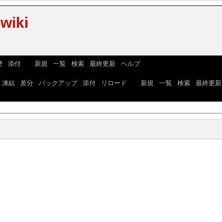
iki
歴
|
添付
] [
新規
|
一覧
|
検索
|
最終更新
|
ヘルプ
]
|
凍結
|
差分
|
バックアップ
|
添付
|
リロード
] [
新規
|
一覧
|
検索
|
最終更新