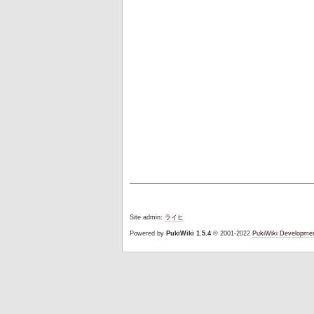
Site admin:
ライヒ
Powered by
PukiWiki 1.5.4
© 2001-2022
PukiWiki Developme