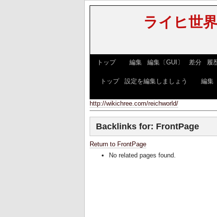
ライヒ世界w
[
トップ
] [
編集
|
編集〔GUI〕
|
差分
|
履
[
トップ
|
設定を編集しましょう
] [
編集
http://wikichree.com/reichworld/
Backlinks for: FrontPage
Return to FrontPage
No related pages found.