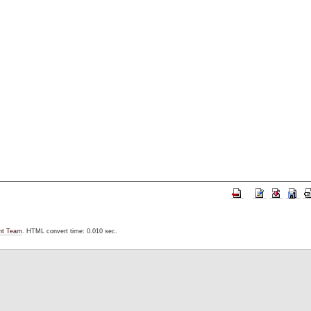
nt Team
. HTML convert time: 0.010 sec.