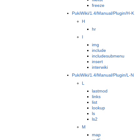
freeze
PukiWiki/1.4/Manual/Plugin/H-K
H
hr
I
img
include
includesubmenu
insert
interwiki
PukiWiki/1.4/Manual/Plugin/L-N
L
lastmod
links
list
lookup
ls
ls2
M
map