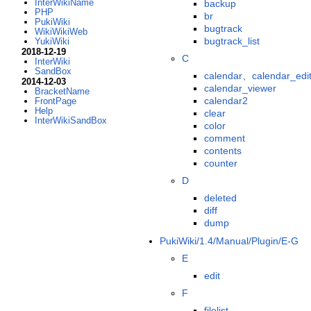
InterWikiName
backup
PHP
br
PukiWiki
bugtrack
WikiWikiWeb
bugtrack_list
YukiWiki
2018-12-19
C
InterWiki
SandBox
calendar、calendar_edi
2014-12-03
calendar_viewer
BracketName
calendar2
FrontPage
Help
clear
InterWikiSandBox
color
comment
contents
counter
D
deleted
diff
dump
PukiWiki/1.4/Manual/Plugin/E-G
E
edit
F
filelist