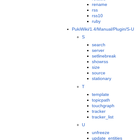
rename
rss
rss10
ruby
PukiWiki/1.4/Manual/Plugin/S-U
S
search
server
setlinebreak
showrss
size
source
stationary
T
template
topicpath
touchgraph
tracker
tracker_list
U
unfreeze
update_entities