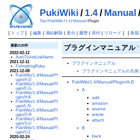
PukiWiki
/
1.4
/
Manual
Top
/
PukiWiki
/
1.4
/
Manual
/
Plugin
[
トップ
] [
編集
|
凍結解除
|
差分
|
履歴
|
添付
|
リロード
] [
新規
最新の20件
プラグインマニュアル
†
2022-02-12
AutoTicketLinkName
2021-12-11
プラグインマニュアル
FormattingRules
2021-12-08
プラグインマニュアルの凡例
PukiWiki/1.4/Manual/Pl
ugin/A-D
PukiWiki/1.4/Manual/Plugin/A-D
PukiWiki/1.4/Manual/Pl
ugin/E-G
A
PukiWiki/1.4/Manual/Pl
ugin/H-K
add
PukiWiki/1.4/Manual/Pl
amazon
ugin/L-N
aname
PukiWiki/1.4/Manual/Pl
article
ugin/O-R
PukiWiki/1.4/Manual/Pl
attach
ugin/S-U
PukiWiki/1.4/Manual/Pl
B
ugin/V-Z
back
2020-02-24