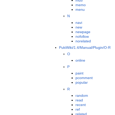
md5
memo
menu
N
navi
new
newpage
nofollow
norelated
PukiWiki/1.4/Manual/Plugin/O-R
O
online
P
paint
pcomment
popular
R
random
read
recent
ref
related