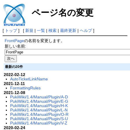
ページ名の変更
[
トップ
] [
新規
|
一覧
|
検索
|
最終更新
|
ヘルプ
]
FrontPage
の名前を変更します。
新しい名前:
最新の20件
2022-02-12
AutoTicketLinkName
2021-12-11
FormattingRules
2021-12-08
PukiWiki/1.4/Manual/Plugin/A-D
PukiWiki/1.4/Manual/Plugin/E-G
PukiWiki/1.4/Manual/Plugin/H-K
PukiWiki/1.4/Manual/Plugin/L-N
PukiWiki/1.4/Manual/Plugin/O-R
PukiWiki/1.4/Manual/Plugin/S-U
PukiWiki/1.4/Manual/Plugin/V-Z
2020-02-24