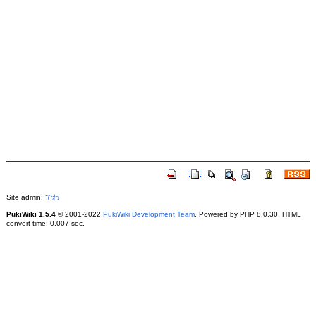
Site admin:
でわ
PukiWiki 1.5.4
© 2001-2022
PukiWiki Development Team
. Powered by PHP 8.0.30. HTML
convert time: 0.007 sec.