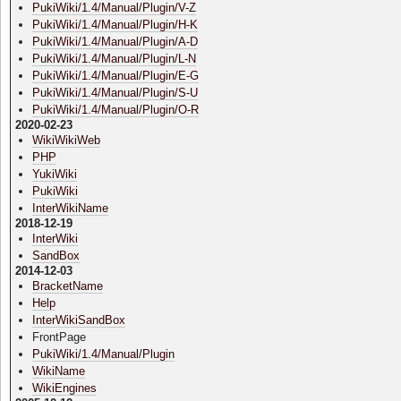
PukiWiki/1.4/Manual/Plugin/V-Z
PukiWiki/1.4/Manual/Plugin/H-K
PukiWiki/1.4/Manual/Plugin/A-D
PukiWiki/1.4/Manual/Plugin/L-N
PukiWiki/1.4/Manual/Plugin/E-G
PukiWiki/1.4/Manual/Plugin/S-U
PukiWiki/1.4/Manual/Plugin/O-R
2020-02-23
WikiWikiWeb
PHP
YukiWiki
PukiWiki
InterWikiName
2018-12-19
InterWiki
SandBox
2014-12-03
BracketName
Help
InterWikiSandBox
FrontPage
PukiWiki/1.4/Manual/Plugin
WikiName
WikiEngines