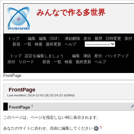
みんなで作る多世界
[
トップ
] [
編集
|
編集〔GUI〕
|
凍結解除
|
差分
|
履歴
|
日時変更
|
添付
] [
新規
|
一覧
|
検索
|
最終更新
|
ヘルプ
] [
]
[
トップ
|
設定を編集しましょう
] [
編集
|
凍結
|
差分
|
バックアップ
|
添付
|
リロード
] [
新規
|
一覧
|
検索
|
最終更新
|
ヘルプ
]
FrontPage
FrontPage
Last-modified: 2014-12-03 (水) 02:24:22
(4266d)
†
FrontPage
このページは、ページを指定しない時に表示されます。
*1
あなたのサイトに合わせ、自由に編集してください