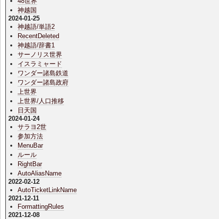
48世界
神越国
2024-01-25
神越語/単語2
RecentDeleted
神越語/辞書1
サーノリス世界
イスラミャード
ワンダー諸島鉄道
ワンダー諸島政府
上世界
上世界/人口推移
日天国
2024-01-24
サラヨ2世
参加方法
MenuBar
ルール
RightBar
AutoAliasName
2022-02-12
AutoTicketLinkName
2021-12-11
FormattingRules
2021-12-08