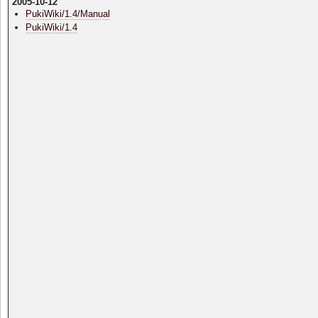
2005-10-12
PukiWiki/1.4/Manual
PukiWiki/1.4