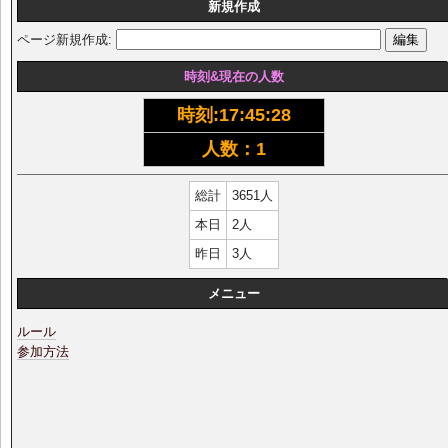
新規作成
ページ新規作成:
時刻&現在の人数
時刻:
17:45:28
人数：1
総計
3651人
本日
2人
昨日
3人
メニュー
ルール
参加方法