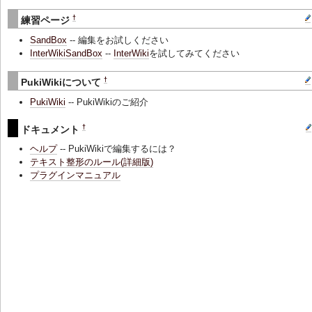
†
練習ページ
SandBox
-- 編集をお試しください
InterWikiSandBox
--
InterWiki
を試してみてください
†
PukiWikiについて
PukiWiki
-- PukiWikiのご紹介
†
ドキュメント
ヘルプ
-- PukiWikiで編集するには？
テキスト整形のルール(詳細版)
プラグインマニュアル