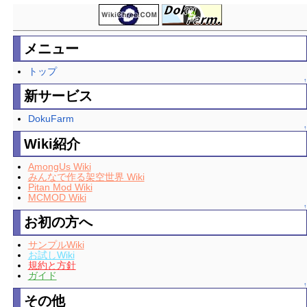
メニュー
トップ
↑
新サービス
DokuFarm
↑
Wiki紹介
AmongUs Wiki
みんなで作る架空世界 Wiki
Pitan Mod Wiki
MCMOD Wiki
↑
お初の方へ
サンプルWiki
お試しWiki
規約と方針
ガイド
↑
その他