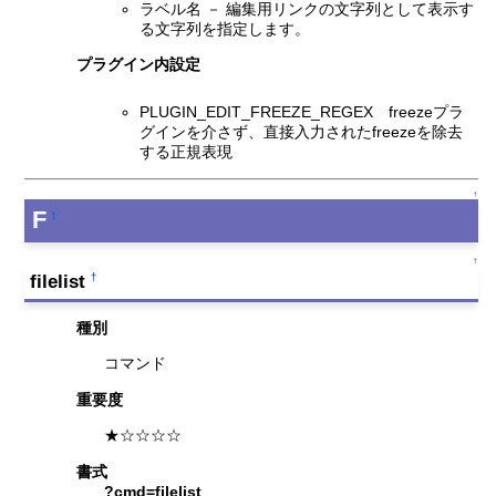
ラベル名 － 編集用リンクの文字列として表示す
る文字列を指定します。
プラグイン内設定
PLUGIN_EDIT_FREEZE_REGEX freezeプラ
グインを介さず、直接入力されたfreezeを除去
する正規表現
↑
F
†
↑
filelist
†
種別
コマンド
重要度
★☆☆☆☆
書式
?cmd=filelist