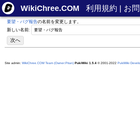
WikiChree.COM
利用規約
|
お問
要望・バグ報告
の名前を変更します。
新しい名前:
Site admin:
WikiChree.COM Team (Owner:Pitan)
PukiWiki 1.5.4
© 2001-2022
PukiWiki Deve