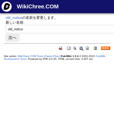
WikiChree.COM
old_notice
の名前を変更します。
新しい名前:
Site admin:
WikiChree.COM Team (Owner:Pitan)
PukiWiki 1.5.4
© 2001-2022
PukiWiki
Development Team
. Powered by PHP 8.0.30. HTML convert time: 0.007 sec.