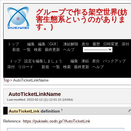
グループで作る架空世界(妨
害生態系というのがありま
す。)
[
トップ
] [
編集
|
編集〔GUI〕
|
凍結解除
|
差分
|
履歴
|
日時変更
|
添付
] [
新規
|
一覧
|
検索
|
最終更新
|
ヘルプ
] [
]
[
トップ
|
設定を編集しましょう
] [
編集
|
凍結
|
差分
|
バックアップ
|
添付
|
リロード
] [
新規
|
一覧
|
検索
|
最終更新
|
ヘルプ
]
Top
>
AutoTicketLinkName
AutoTicketLinkName
Last-modified: 2022-02-12 (土) 12:01:10
(1636d)
†
AutoTicketLink
definition
Reference:
https://pukiwiki.osdn.jp/?AutoTicketLink