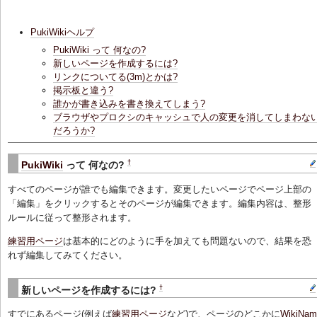
PukiWikiヘルプ
PukiWiki って 何なの?
新しいページを作成するには?
リンクについてる(3m)とかは?
掲示板と違う?
誰かが書き込みを書き換えてしまう?
ブラウザやプロクシのキャッシュで人の変更を消してしまわな
だろうか?
†
PukiWiki
って 何なの?
すべてのページが誰でも編集できます。変更したいページでページ上部の
「編集」をクリックするとそのページが編集できます。編集内容は、整形
ルールに従って整形されます。
練習用ページ
は基本的にどのように手を加えても問題ないので、結果を恐
れず編集してみてください。
†
新しいページを作成するには?
すでにあるページ(例えば
練習用ページ
など)で、ページのどこかに
WikiNam