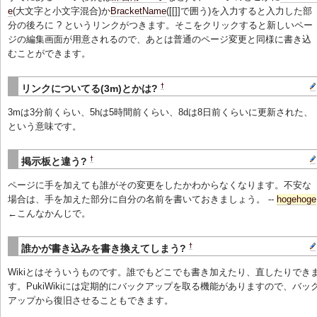
e
(大文字と小文字混合)か
BracketName
([[]]で囲う)を入力すると入力した部
分の後ろに ? というリンクがつきます。そこをクリックすると新しいペー
ジの編集画面が用意されるので、あとは普通のページ変更と同様に書き込
むことができます。
†
リンクについてる(3m)とかは?
3mは3分前くらい、5hは5時間前くらい、8dは8日前くらいに更新された、
という意味です。
†
掲示板と違う?
ページに手を加えても誰がその変更をしたかわからなくなります。不安な
場合は、手を加えた部分に自分の名前を書いておきましょう。 --
hogehoge
←こんなかんじで。
†
誰かが書き込みを書き換えてしまう?
Wikiとはそういうものです。誰でもどこでも書き加えたり、直したりでき
す。PukiWikiには定期的にバックアップを取る機能がありますので、バッ
アップから復旧させることもできます。