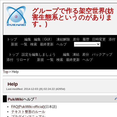
グループで作る架空世界(妨
害生態系というのがありま
す。)
[
トップ
] [
編集
|
編集〔GUI〕
|
凍結解除
|
差分
|
履歴
|
日時変更
|
添付
] [
新規
|
一覧
|
検索
|
最終更新
|
ヘルプ
] [
]
[
トップ
|
設定を編集しましょう
] [
編集
|
凍結
|
差分
|
バックアップ
|
添付
|
リロード
] [
新規
|
一覧
|
検索
|
最終更新
|
ヘルプ
]
Top
>
Help
Help
Last-modified: 2014-12-03 (水) 02:24:22
(4265d)
†
PukiWiki
ヘルプ
FAQ(PukiWiki-official)
(日本語)
テキスト整形のルール
プラグインマニュアル