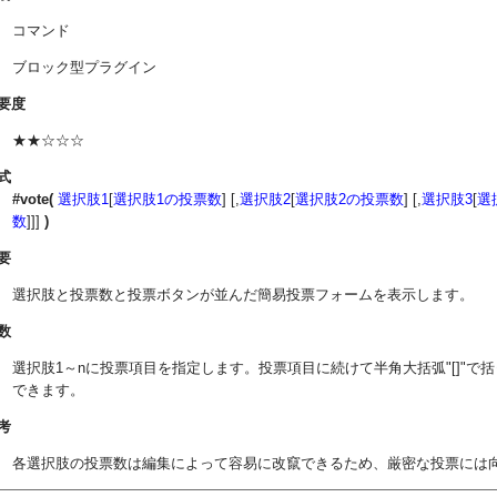
コマンド
ブロック型プラグイン
要度
★★☆☆☆
式
#vote(
選択肢1
[
選択肢1の投票数
] [,
選択肢2
[
選択肢2の投票数
] [,
選択肢3
[
選
数
]]]
)
要
選択肢と投票数と投票ボタンが並んだ簡易投票フォームを表示します。
数
選択肢1～nに投票項目を指定します。投票項目に続けて半角大括弧"[]"
できます。
考
各選択肢の投票数は編集によって容易に改竄できるため、厳密な投票には