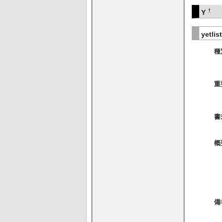
†
Y
yetlis
種
重
書
概
備