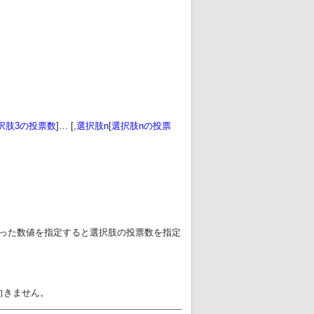
択肢3の投票数
]… [,
選択肢n
[
選択肢nの投票
で括った数値を指定すると選択肢の投票数を指定
向きません。