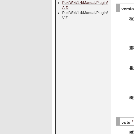
PukiWiki/1.4/Manual/Plugin/
A-D
versio
PukiWiki/1.4/Manual/Plugin/
V-Z
種
重
書
概
†
vote
種