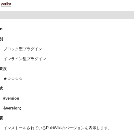
yetlist
†
on
別
ブロック型プラグイン
インライン型プラグイン
要度
★☆☆☆☆
式
#version
&version
;
要
インストールされているPukiWikiのバージョンを表示します。