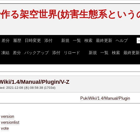
作る架空世界(妨害生態系という
|
差分
|
履歴
|
日時変更
|
添付
] [
新規
|
一覧
|
検索
|
最終更新
|
ヘルプ
] [
|
凍結
|
差分
|
バックアップ
|
添付
|
リロード
] [
新規
|
一覧
|
検索
|
最終更新
Wiki/1.4/Manual/Plugin/V-Z
fied: 2021-12-08 (水) 08:58:38
(1703d)
PukiWiki/1.4/Manual/Plugin
version
versionlist
vote