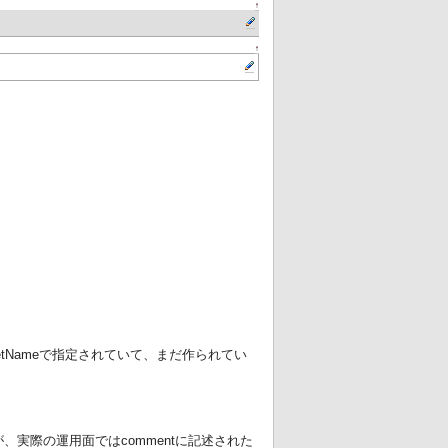
↑
↑
ketNameで指定されていて、まだ作られてい
、実際の運用面ではcommentに記述された