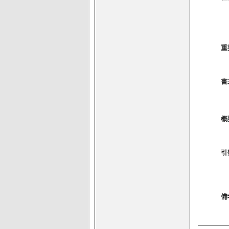
重
書
概
引
備