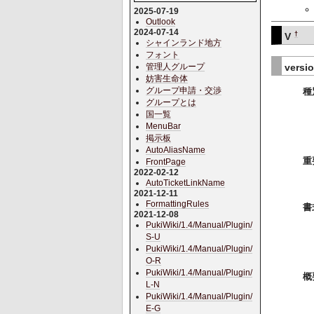
2025-07-19
Outlook
2024-07-14
†
V
シャインランド地方
フォント
versi
管理人グループ
妨害生命体
グループ申請・交渉
種
グループとは
国一覧
MenuBar
掲示板
AutoAliasName
重
FrontPage
2022-02-12
AutoTicketLinkName
2021-12-11
FormattingRules
書
2021-12-08
PukiWiki/1.4/Manual/Plugin/
S-U
PukiWiki/1.4/Manual/Plugin/
O-R
PukiWiki/1.4/Manual/Plugin/
概
L-N
PukiWiki/1.4/Manual/Plugin/
E-G