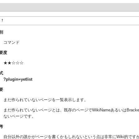
†
t
別
コマンド
要度
★★☆☆☆
式
?plugin=yetlist
要
まだ作られていないページを一覧表示します。
まだ作られていないページとは、既存のページでWikiNameあるいはBrac
ないページです。
考
自分以外の誰かがページを書くかもしれないという点は非常にWiki的ですが