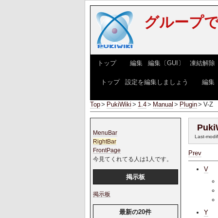
グループで
[
トップ
] [
編集
|
編集〔GUI〕
|
凍結解除
[
トップ
|
設定を編集しましょう
] [
編集
Top
>
PukiWiki
>
1.4
>
Manual
>
Plugin
>
V-Z
Puki
MenuBar
Last-modi
RightBar
FrontPage
Prev
今見てくれてる人は1人です。
V
掲示板
掲示板
最新の20件
Y