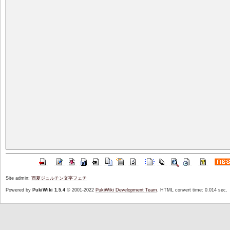
Site admin:
西夏ジュルチン文字フェチ
Powered by
PukiWiki 1.5.4
© 2001-2022
PukiWiki Development Team
. HTML convert time: 0.014 sec.