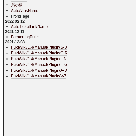
掲示板
AutoAliasName
FrontPage
2022-02-12
AutoTicketLinkName
2021-12-11
FormattingRules
2021-12-08
PukiWiki/1.4/Manual/Plugin/S-U
PukiWiki/1.4/Manual/Plugin/O-R
PukiWiki/1.4/Manual/Plugin/L-N
PukiWiki/1.4/Manual/Plugin/E-G
PukiWiki/1.4/Manual/Plugin/A-D
PukiWiki/1.4/Manual/Plugin/V-Z