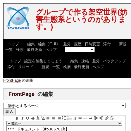
グループで作る架空世界(妨
害生態系というのがありま
す。)
[
トップ
] [
編集
|
編集〔GUI〕
|
差分
|
履歴
|
日時変更
|
添付
] [
新規
|
一覧
|
検索
|
最終更新
|
ヘルプ
] [
]
[
トップ
|
設定を編集しましょう
] [
編集
|
凍結
|
差分
|
バックアップ
|
添付
|
リロード
] [
新規
|
一覧
|
検索
|
最終更新
|
ヘルプ
]
FrontPage
の編集
FrontPage
の編集