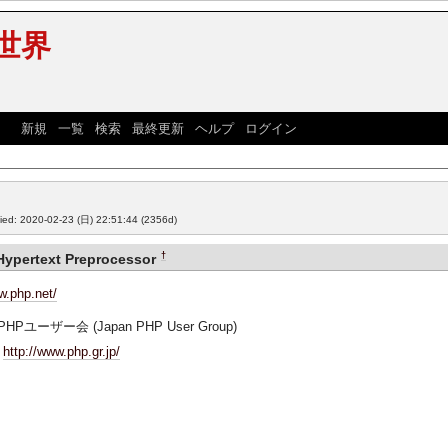
未世界
] [
新規
|
一覧
|
検索
|
最終更新
|
ヘルプ
|
ログイン
]
fied: 2020-02-23 (日) 22:51:44
(2356d)
†
Hypertext Preprocessor
w.php.net/
HPユーザー会 (Japan PHP User Group)
http://www.php.gr.jp/