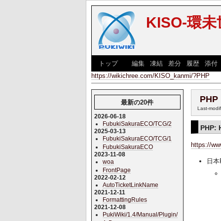
KISO-環
[
トップ
] [
編集
|
凍結
|
差分
|
履歴
|
添付
https://wikichree.com/KISO_kanmi/?PHP
PHP
最新の20件
Last-modi
2026-06-18
FubukiSakuraECO/TCG/2
PHP: 
2025-03-13
FubukiSakuraECO/TCG/1
https://ww
FubukiSakuraECO
2023-11-08
日本P
woa
FrontPage
2022-02-12
AutoTicketLinkName
2021-12-11
FormattingRules
2021-12-08
PukiWiki/1.4/Manual/Plugin/